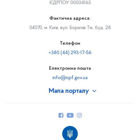
ЄДРПОУ 00034163
Фактична адреса:
04070, м. Київ, вул. Боричів Тік, буд. 28
Телефон
+380 (44) 293-17-56
Електронна пошта
info@ispf.gov.ua
Мапа порталу
Про Фонд
Керівництво
Структура Фонду
Територіальні відділення
Вінницьке відділення