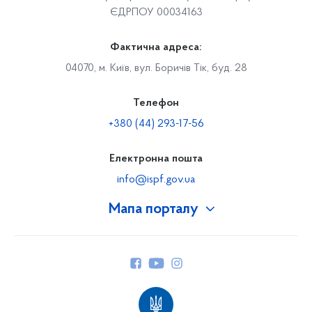
ЄДРПОУ 00034163
Фактична адреса:
04070, м. Київ, вул. Боричів Тік, буд. 28
Телефон
+380 (44) 293-17-56
Електронна пошта
info@ispf.gov.ua
Мапа порталу
Про Фонд
Керівництво
Структура Фонду
Територіальні відділення
Вінницьке відділення