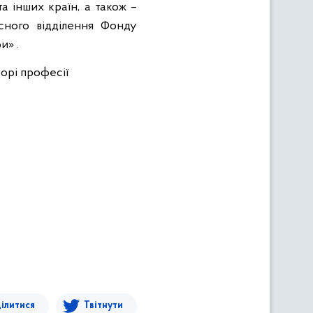
та інших країн, а також –
сного відділення Фонду
и» .
орі професії
ілитися
Твітнути