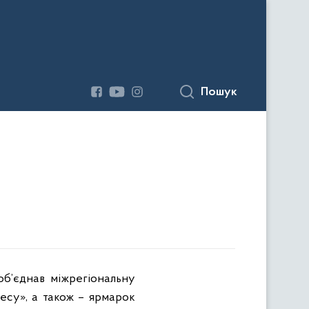
Пошук
об’єднав міжрегіональну
несу», а також – ярмарок