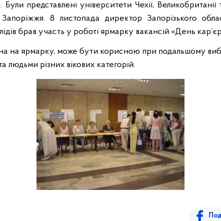
 Були представлені університети Чехії, Великобританії 
 Запоріжжя. 8 листопада директор Запорізького обла
лідів брав участь у роботі ярмарку вакансій «День кар’єр
на на ярмарку, може бути корисною при подальшому виб
а людьми різних вікових категорій.
Под