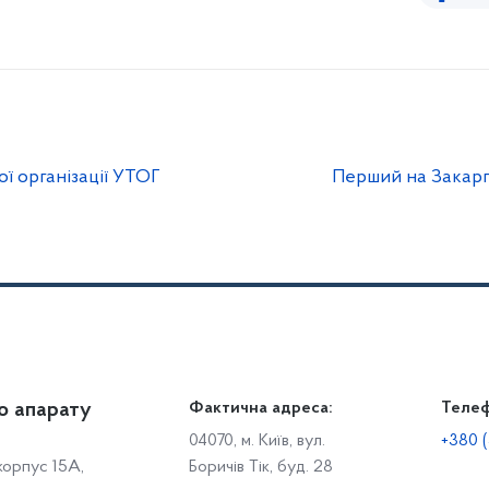
ї організації УТОГ
Перший на Закарп
о апарату
Громадянам
Фактична адреса:
Теле
Дія
Доступ до публічної інформації
Робо
04070, м. Київ, вул.
+380 (
 корпус 15А,
Боричів Тік, буд. 28
Звіти щодо роботи із запитами на отримання публічної
С