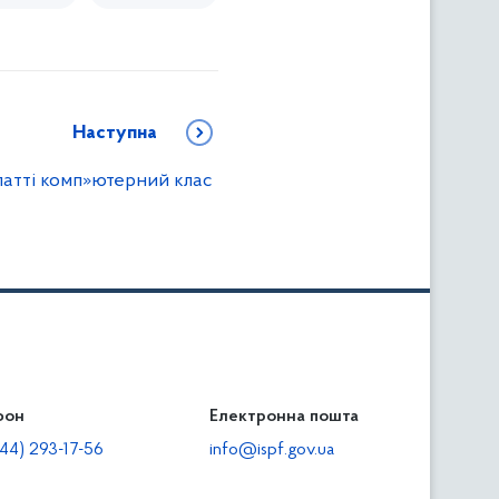
Наступна
атті комп»ютерний клас
фон
льність
Електронна пошта
тодавцям
44) 293-17-56
info@ispf.gov.ua
плата адміністративно-господарських санкцій