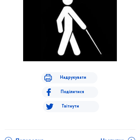
Надрукувати
Поділитися
Твітнути