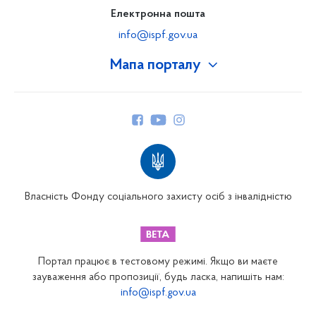
Електронна пошта
info@ispf.gov.ua
Мапа порталу
Про Фонд
Керівництво
Структура Фонду
Територіальні відділення
Вінницьке відділення
Волинське відділення
Власність Фонду соціального захисту осіб з інвалідністю
Дніпропетровське відділення
Донецьке відділення
Житомирське відділення
Портал працює в тестовому режимі. Якщо ви маєте
Закарпатське відділення
зауваження або пропозиції, будь ласка, напишіть нам:
info@ispf.gov.ua
Запорізьке відділення