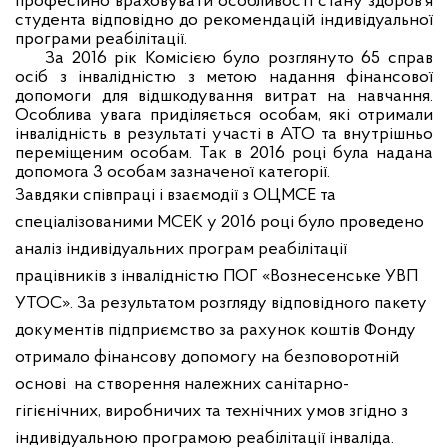
професійно враховувати особливості стану здоров’я
студента відповідно до рекомендацій індивідуальної
програми реабілітації.
За 2016 рік Комісією було розглянуто 65 справ
осіб з інвалідністю з метою надання фінансової
допомоги для відшкодування витрат на навчання.
Особлива увага приділяється особам, які отримали
інвалідність в результаті участі в АТО та внутрішньо
переміщеним особам. Так в 2016 році була надана
допомога 3 особам зазначеної категорії.
Завдяки співпраці і взаємодії з ОЦМСЕ та
спеціалізованими МСЕК у 2016 році було проведено
аналіз індивідуальних програм реабілітації
працівників з інвалідністю ПОГ «Вознесенське УВП
УТОС». За результатом розгляду відповідного пакету
документів підприємство за рахунок коштів Фонду
отримало фінансову допомогу на безповоротній
основі
на створення належних санітарно-
гігієнічних, виробничих та технічних умов згідно з
індивідуальною програмою реабілітації інваліда.