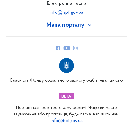
Електронна пошта
info@ispf.gov.ua
Мапа порталу
Про Фонд
Керівництво
Структура Фонду
Територіальні відділення
Вінницьке відділення
Волинське відділення
Власність Фонду соціального захисту осіб з інвалідністю
Дніпропетровське відділення
Донецьке відділення
Житомирське відділення
Портал працює в тестовому режимі. Якщо ви маєте
Закарпатське відділення
зауваження або пропозиції, будь ласка, напишіть нам:
info@ispf.gov.ua
Запорізьке відділення
Івано-Франківське відділення