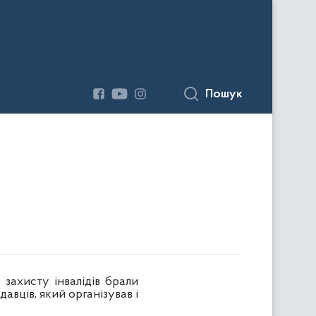
Пошук
хисту інвалідів брали
авців, який організував і