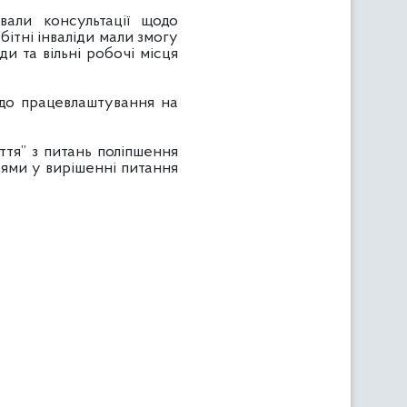
и консультації щодо
бітні інваліди мали змогу
и та вільні робочі місця
о працевлаштування на
” з питань поліпшення
цями у вирішенні питання