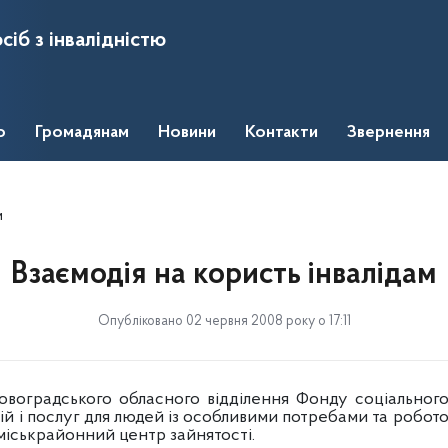
сіб з інвалідністю
о
Громадянам
Новини
Контакти
Звернення
м
Взаємодія на користь інвалідам
Опубліковано 02 червня 2008 року о 17:11
ського обласного відділення Фонду соціального за
й і послуг для людей із особливими потребами та роботод
міськрайонний центр зайнятості.