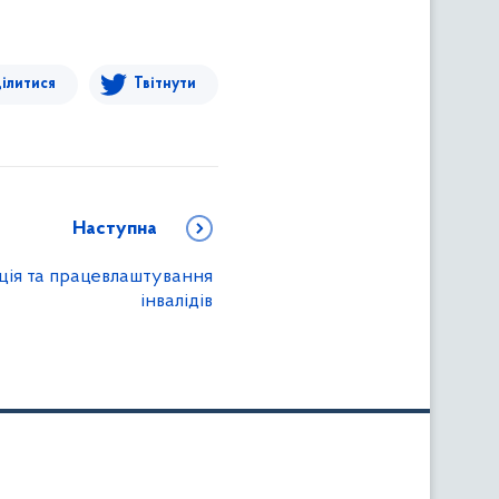
ілитися
Твітнути
Наступна
ція та працевлаштування
інвалідів