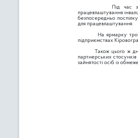
Під час заходу пра
працевлаштування інвалід
безпосередньо поспілкув
для працевлаштування.
На ярмарку троє інва
підприємствах Кіровогра
Також цього ж дня був
партнерських стосунків 
зайнятості осіб із обме