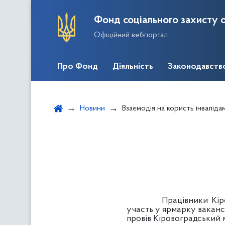
Фонд соціального захисту о
Офіційний вебпортал
Про Фонд
Діяльність
Законодавств
Новини
Взаємодія на користь інваліда
Працівники Кіровоград
участь у ярмарку вакансі
провів Кіровоградський 