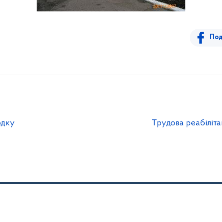
Под
одку
Трудова реабіліта