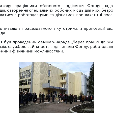
цівники обласного відділення Фонду надавал
ів, створення спеціальних робочих місць для них. Безро
атися з роботодавцями та дізнатися про вакантні посад
лідів працездатного віку отримали пропозиції щод
да.
 проведений семінар-нарада „Через працю до життя
між службою зайнятості, відділенням Фонду, роботодав
женими фізичними можливостями.