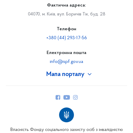
Фактична адреса:
04070, м. Київ, вул. Боричів Тік, буд. 28
Телефон
+380 (44) 293-17-56
Електронна пошта
info@ispf.gov.ua
Мапа порталу
Про Фонд
Керівництво
Структура Фонду
Територіальні відділення
Вінницьке відділення
Волинське відділення
Власність Фонду соціального захисту осіб з інвалідністю