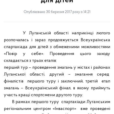
для дітей
Опубліковано 30 березня 2017 року о 14:21
У Луганській області наприкінці лютого
розпочалась і зараз продовжується Всеукраїнська
спартакіада для дітей з обмеженими можливостями
«Повір у себе». Проведення цього заходу
складається з трьох етапів:
перший тур – проведення змагань у містах і районах
Луганської області, другий – змагання серед
фіналістів
першого туру і заключний, третій
етап
змагань – Всеукраїнський фінал, в якому приймуть
участь кращі спортсмени другого туру.
В рамках першого туру
спартакіади
Луганським
регіональним центром «Інваспорт»
вже проведені