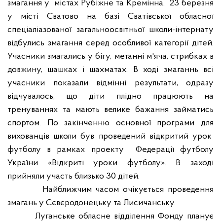
змагання у
містах Рубіжне та Кремінна
.
23 березня
у місті Сватово на базі Сватівської обласної
спеціаліазованої загальноосвітньої школи-інтернату
відбулись змагання серед особливої категорії дітей.
Учасники змагались у бігу, метанні
м'яча, стрибках в
довжину, шашках і шахматах.
В ході змаганнь
всі
учасники показали відмінні результати
,
о
дразу
відчувалось, що
діти
плідно працюють на
тренуваннях та мають велике бажання займатись
спортом
.
По закінченню основної програми для
вихованців школи був проведений відкритий урок
футболу в рамках проекту
Федерації футболу
України «Відкриті уроки футболу». В заході
прийняли участь близько 30 дітей.
Найближчим часом
очікується проведення
змагань у Сєвєродонецьку та Лисичанську.
Луганське обласне відділення Фонду планує