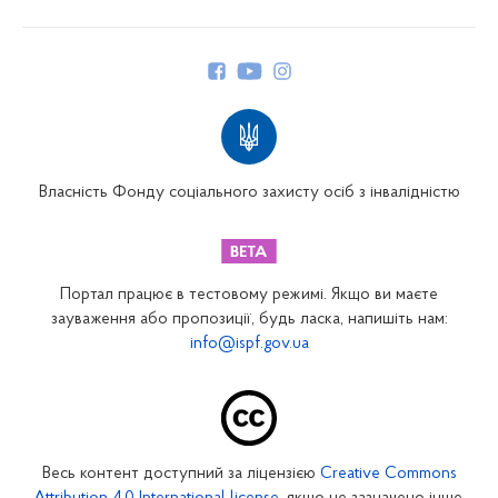
Про Фонд
Керівництво
Структура Фонду
Територіальні відділення
Вінницьке відділення
Волинське відділення
Власність Фонду соціального захисту осіб з інвалідністю
Дніпропетровське відділення
Донецьке відділення
Житомирське відділення
Портал працює в тестовому режимі. Якщо ви маєте
Закарпатське відділення
зауваження або пропозиції, будь ласка, напишіть нам:
info@ispf.gov.ua
Запорізьке відділення
Івано-Франківське відділення
Київське міське відділення
Київське обласне відділення
Весь контент доступний за ліцензією
Creative Commons
Кіровоградське відділення