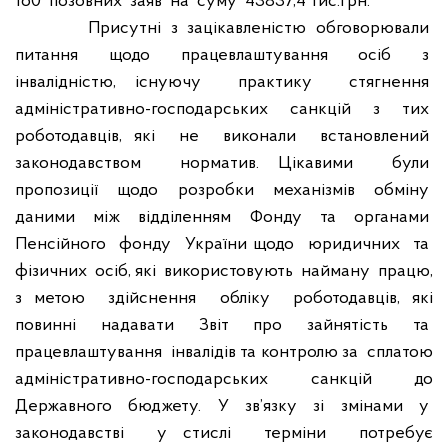
160
позовних
заяв
на
суму
43837,4 тис.грн.
Присутні
з
зацікавленістю
обговорювали
питання
щодо
працевлаштування
осіб
з
інвалідністю, існуючу
практику
стягнення
адміністративно-господарських
санкцій
з
тих
роботодавців, які
не
виконали
встановлений
законодавством
норматив. Цікавими
були
пропозиції
щодо
розробки
механізмів
обміну
даними
між
відділенням
Фонду
та
органами
Пенсійного
фонду
України щодо
юридичних
та
фізичних
осіб, які
використовують
найману
працю,
з метою
здійснення
обліку
роботодавців, які
повинні
надавати
Звіт
про
зайнятість
та
працевлаштування
інвалідів та контролю за
сплатою
адміністративно-господарських
санкцій
до
Державного
бюджету.
У
зв’язку
зі
змінами
у
законодавстві
у стислі
терміни
потребує