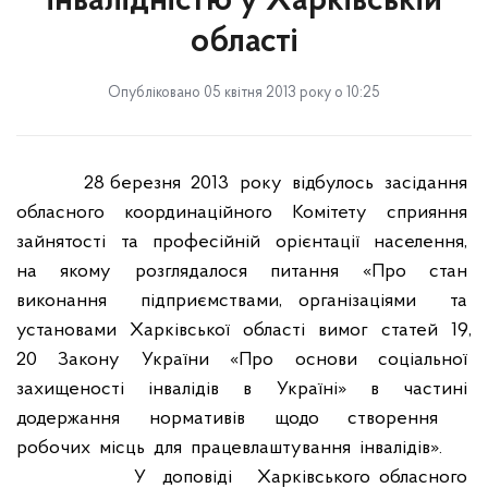
інвалідністю у Харківській
області
Опубліковано 05 квітня 2013 року о 10:25
28 березня
2013
року
відбулось
засідання
обласного
координаційного
Комітету
сприяння
зайнятості
та
професійній
орієнтації
населення,
на
якому
розглядалося
питання
«Про
стан
виконання
підприємствами, організаціями
та
установами
Харківської
області
вимог
статей
19,
20
Закону
України
«Про
основи
соціальної
захищеності
інвалідів
в
Україні»
в
частині
додержання
нормативів
щодо
створення
робочих
місць
для
працевлаштування
інвалідів».
У
доповіді
Харківського обласного