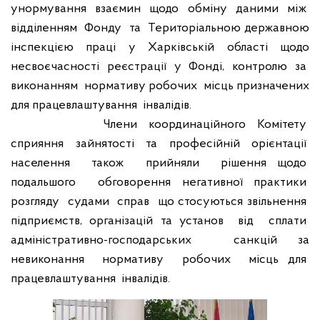
унормування
взаємин
щодо
обміну
даними
між
відділенням
Фонду
та
Територіальною державною
інспекцією праці у Харківській області щодо
несвоєчасності реєстрації у Фонді, контролю за
виконанням
нормативу робочих
місць призначених
для працевлаштування
інвалідів.
Члени
координаційного
Комітету
сприяння
зайнятості
та
професійній
орієнтації
населення
також
прийняли
рішення щодо
подальшого
обговорення негативної практики
розгляду
судами
справ
що стосуються звільнення
підприємств, організацій та установ
від
сплати
адміністративно-господарських
санкцій за
невиконання
нормативу
робочих
місць для
працевлаштування
інвалідів.