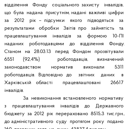
відділення
Фонду
соціального захисту
інвалідів,
що
була
надана
присутнім, надані
важливі
цифри
за
2012
рік – підсумки
якого
підводяться
за
результатами
обробки
Звітів про
зайнятість
та
працевлаштування
інвалідів
за
формою
10-ПІ
наданих
роботодавцями
до
відділення
Фонду.
Станом
на
28.03.13
перед
Фондом
прозвітували
6551 (92,4%)
роботодавців, визначений
законодавством
норматив
виконали
5311
роботодавців. Відповідно до
звітних
даних
в
Харківській області
працевлаштовані
26617
інвалідів.
За
невиконання
встановленого
нормативу
з
працевлаштування
інвалідів
до
Державного
бюджету
за
2012
рік
перераховано
8515,3
тис.грн.,
до адміністративного
суду
протягом
року
подано