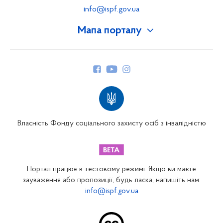
info@ispf.gov.ua
Мапа порталу
Про Фонд
Керівництво
Структура Фонду
Територіальні відділення
Вінницьке відділення
Волинське відділення
Власність Фонду соціального захисту осіб з інвалідністю
Дніпропетровське відділення
Донецьке відділення
Житомирське відділення
Портал працює в тестовому режимі. Якщо ви маєте
Закарпатське відділення
зауваження або пропозиції, будь ласка, напишіть нам:
info@ispf.gov.ua
Запорізьке відділення
Івано-Франківське відділення