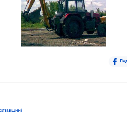
Под
олтавщині