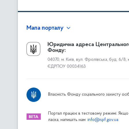
Мапа порталу
Про Фонд
Юридична адреса Центральног
Фонду:
Керівництво
04070, м. Київ, вул. Фролівська, буд. 6/8,
Структура Фонду
ЄДРПОУ 00034163
Територіальні відділення
Вінницьке відділення
Волинське відділення
Власність Фонду соціального захисту осіб
Дніпропетровське відділення
Донецьке відділення
Житомирське відділення
Портал працює в тестовому режимі. Якщо 
ласка, напишіть нам:
info@ispf.gov.ua
Закарпатське відділення