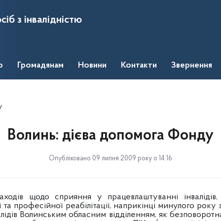
сіб з інвалідністю
о
Громадянам
Новини
Контакти
Звернення
у
Волинь: дієва допомога Фонду
Опубліковано 09 липня 2009 року о 14:16
одів щодо сприяння у працевлаштуванні інвалідів, ї
 та професійної реабілітації, наприкінці минулого року
алідів Волинським обласним відділенням, як безповорот