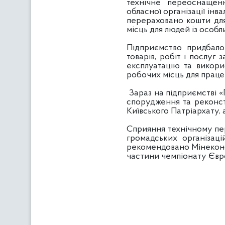
технічне переоснащен
обласної організації інва
перераховано кошти для
місць для людей із особ
Підприємство придбало
товарів, робіт і послуг
експлуатацію та викори
робочих місць для працев
Зараз на підприємстві «П
спорудження та реконст
Київського Патріархату, а
Сприяння технічному пе
громадських організаці
рекомендовано Мінеконом
частини чемпіонату Європ