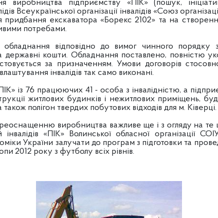
ня виробництва підприємству
«ПІК» (пошук, ініціати
лідів
Всеукраїнської організації інвалідів «Союз організац
 придбання екскаватора «Борекс 2102» та на створен
ливими потребами.
 обладнання відповідно до вимог чинного порядку з
 за державні кошти. Обладнання поставлено, повністю у
стовується за призначенням. Умови договорів стосов
лаштування інвалідів так само виконані.
ІК» із 76 працюючих 41 - особа з інвалідністю, а підпр
рукції житлових будинків і нежитлових приміщень, буд
 також полігон твердих побутових відходів для м. Ківерці.
реоснащенню виробництва важливе ще і з огляду на те щ
й інвалідів «ПІК» Волинської обласної організації 
іки України залучати до програм з підготовки та провед
и 2012 року з футболу всіх рівнів.