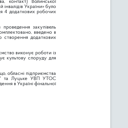
ва, контакт) Волинської
ій інвалідів України» було
ня 4 додаткових робочих
 проведення закупівель
комплектовано, введено в
но створення додаткових
иємство виконує роботи із
ує культову споруду для
о, обласні підприємства
СОІУ та Луцьке УВП УТОС
ення в Україні фінальної