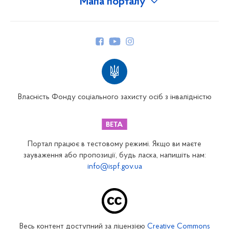
Мапа порталу
Про Фонд
Керівництво
Структура Фонду
Територіальні відділення
Вінницьке відділення
Волинське відділення
Власність Фонду соціального захисту осіб з інвалідністю
Дніпропетровське відділення
Донецьке відділення
Житомирське відділення
Портал працює в тестовому режимі. Якщо ви маєте
Закарпатське відділення
зауваження або пропозиції, будь ласка, напишіть нам:
info@ispf.gov.ua
Запорізьке відділення
Івано-Франківське відділення
Київське міське відділення
Київське обласне відділення
Весь контент доступний за ліцензією
Creative Commons