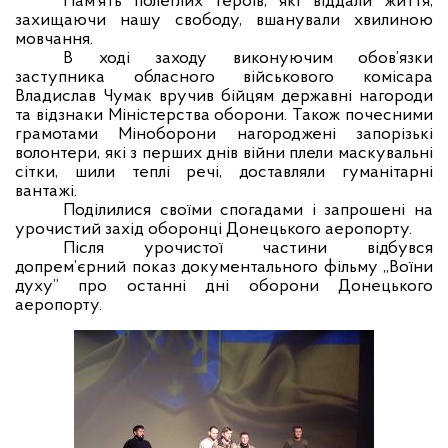
Пам’ять полеглих героїв, які віддали життя,
захищаючи нашу свободу, вшанували хвилиною
мовчання.
В ході заходу виконуючим обов’язки
заступника обласного військового комісара
Владислав Чумак вручив бійцям державні нагороди
та відзнаки Міністерства оборони. Також почесними
грамотами Міноборони нагороджені запорізькі
волонтери, які з перших днів війни плели маскувальні
сітки, шили теплі речі, доставляли гуманітарні
вантажі.
Поділилися своїми спогадами
і запрошені на
урочистий захід оборонці Донецького аеропорту.
Після урочистої частини відбувся
допрем’єрний показ документального фільму „Воїни
духу” про останні дні оборони Донецького
аеропорту.