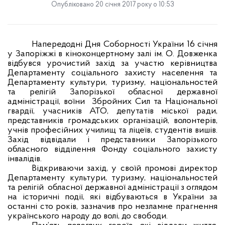
Опубліковано 20 січня 2017 року о 10:53
Напередодні Дня Соборності України 16 січня
у Запоріжжі в кіноконцертному залі ім. О. Довженка
відбувся урочистий захід за участю керівництва
Департаменту соціального захисту населення та
Департаменту культури, туризму, національностей
та релігій Запорізької обласної державної
адміністрації, воїни Збройних Сил та Національної
гвардії, учасників АТО, депутатів міської ради,
представників громадських організацій, волонтерів,
учнів професійних училищ та ліцеїв, студентів вишів.
Захід відвідали і представники Запорізького
обласного відділення Фонду соціального захисту
інвалідів.
Відкриваючи захід, у своїй промові директор
Департаменту культури, туризму, національностей
та релігій обласної державної адміністрації з оглядом
на історичні події, які відбуваються в України за
останні сто років, зазначив про незламне прагнення
українського народу до волі, до свободи.