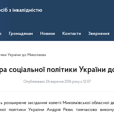
сіб з інвалідністю
о
Громадянам
Новини
Контакти
Звернення
ітики України до Миколаєва
тра соціальної політики України 
Опубліковано 26 вересня 2016 року о 12:07
ь розширене засідання колегії Миколаївської обласної де
ьної політики України Андрія Реви, тимчасово викон