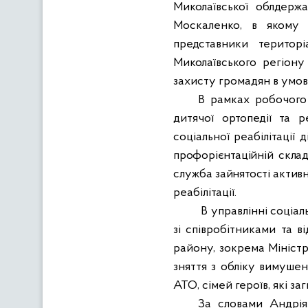
Миколаївської облдержа
Москаленко, в
якому 
представники
територ
Миколаївського регіону
захисту громадян в умов
В рамках робочого 
дитячої ортопедії та 
соціальної реабілітації д
профорієнтаційній склад
служба зайнятості активн
реабілітації.
В
управлінні соціал
зі співробітниками та в
району, зокрема Міністр
зняття з обліку вимушен
АТО, сімей героїв, які з
За словами Андрія 