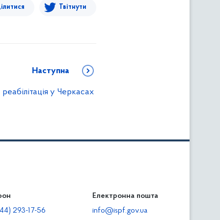
ілитися
Твітнути
Наступна
реабілітація у Черкасах
фон
льність
Електронна пошта
тодавцям
44) 293-17-56
info@ispf.gov.ua