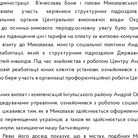
дміністрації
В’ячеслава Боня і голови Миколаївської
взяли
участь
керівники структурних підрозділів
іальних органів Центральної виконавчої влади.
Окр
 до осінньо-зимового періоду,основну увагу було при
ах підвищення цін і тарифів на оплату за житлово-комуна
візиту до Миколаєва, міністр соціальної політики Анд
реабілітації, який є структурним підрозділом Держав
ітей-інвалідів.
Під час знайомства з роботою Центру Анд
овій реабілітації юних клієнтів установи, ознайомився 
о бере участь в організації профорієнтаційної роботи
Цен
ьних виплат і компенсацій Інгульського району
А
ндрій О
ідвідувачами управління, ознайомився з роботою соціа
 цікавився тим, як в Миколаєві здійснюється оформленн
о переміщених українців, а також як здійснюється соц
агинули, захищаючи нашу Батьківщину.
Реви, його досвід показує, що в містах, подібних М