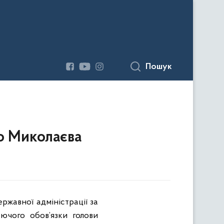
Пошук
до Миколаєва
ржавної адміністрації за
уючого обов’язки голови