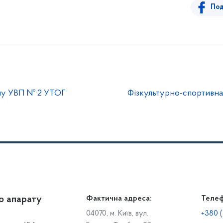
Под
му УВП № 2 УТОГ
Фізкультурно-спортивна 
о апарату
Громадянам
Фактична адреса:
Теле
Дія
Доступ до публічної інформації
Робо
04070, м. Київ, вул.
+380 (