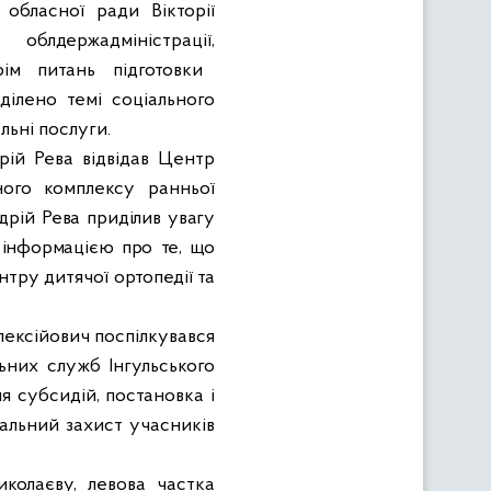
 обласної ради Вікторії
облдержадміністрації,
ім питань підготовки
ділено темі соціального
льні послуги.
рій Рева відвідав Центр
ного комплексу ранньої
рій Рева приділив увагу
з інформацією про те, що
тру дитячої ортопедії та
лексійович поспілкувався
льних служб Інгульського
я субсидій, постановка і
іальний захист учасників
иколаєву, левова частка