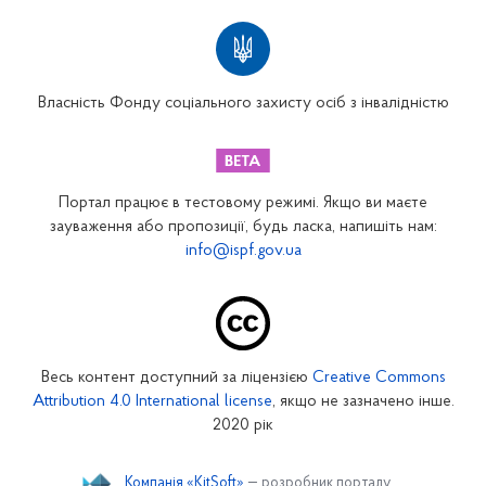
Територіальні відділення
Вінницьке відділення
Волинське відділення
Власність Фонду соціального захисту осіб з інвалідністю
Дніпропетровське відділення
Донецьке відділення
Житомирське відділення
Портал працює в тестовому режимі. Якщо ви маєте
Закарпатське відділення
зауваження або пропозиції, будь ласка, напишіть нам:
info@ispf.gov.ua
Запорізьке відділення
Івано-Франківське відділення
Київське міське відділення
Київське обласне відділення
Весь контент доступний за ліцензією
Creative Commons
Кіровоградське відділення
Attribution 4.0 International license
, якщо не зазначено інше.
Луганське відділення
2020 рік
Львівське відділення
Компанія «KitSoft»
— розробник порталу