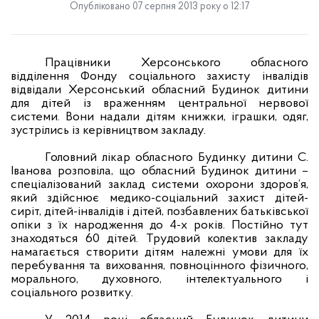
Опубліковано 07 серпня 2013 року о 12:17
Працівники Херсонського обласного
відділення Фонду соціального захисту інвалідів
відвідали Херсонський обласний Будинок дитини
для дітей із враженням центральної нервової
системи. Вони надали дітям книжки, іграшки, одяг,
зустрілись із керівництвом закладу.
Головний лікар обласного Будинку дитини С.
Іванова розповіла, що обласний Будинок дитини –
спеціалізований заклад системи охорони здоров’я,
який здійснює медико-соціальний захист дітей-
сиріт, дітей-інвалідів і дітей, позбавлених батьківської
опіки з їх народження до 4-х років. Постійно тут
знаходяться 60 дітей. Трудовий колектив закладу
намагається створити дітям належні умови для їх
перебування та виховання, повноцінного фізичного,
морального, духовного, інтелектуального і
соціального розвитку.