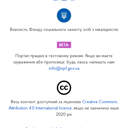
Структура Фонду
Територіальні відділення
Вінницьке відділення
Волинське відділення
Власність Фонду соціального захисту осіб з інвалідністю
Дніпропетровське відділення
Донецьке відділення
Житомирське відділення
Портал працює в тестовому режимі. Якщо ви маєте
Закарпатське відділення
зауваження або пропозиції, будь ласка, напишіть нам:
info@ispf.gov.ua
Запорізьке відділення
Івано-Франківське відділення
Київське міське відділення
Київське обласне відділення
Весь контент доступний за ліцензією
Creative Commons
Кіровоградське відділення
Attribution 4.0 International license
, якщо не зазначено інше.
Луганське відділення
2020 рік
Львівське відділення