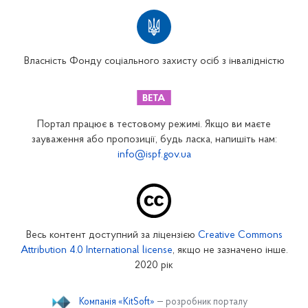
Територіальні відділення
Вінницьке відділення
Волинське відділення
Власність Фонду соціального захисту осіб з інвалідністю
Дніпропетровське відділення
Донецьке відділення
Житомирське відділення
Портал працює в тестовому режимі. Якщо ви маєте
Закарпатське відділення
зауваження або пропозиції, будь ласка, напишіть нам:
info@ispf.gov.ua
Запорізьке відділення
Івано-Франківське відділення
Київське міське відділення
Київське обласне відділення
Весь контент доступний за ліцензією
Creative Commons
Кіровоградське відділення
Attribution 4.0 International license
, якщо не зазначено інше.
Луганське відділення
2020 рік
Львівське відділення
Компанія «KitSoft»
— розробник порталу
Миколаївське відділення