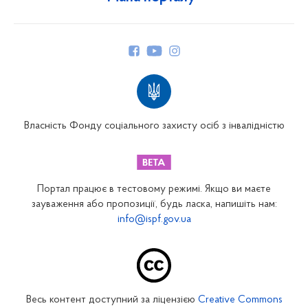
Про Фонд
Керівництво
Структура Фонду
Територіальні відділення
Вінницьке відділення
Волинське відділення
Власність Фонду соціального захисту осіб з інвалідністю
Дніпропетровське відділення
Донецьке відділення
Житомирське відділення
Портал працює в тестовому режимі. Якщо ви маєте
Закарпатське відділення
зауваження або пропозиції, будь ласка, напишіть нам:
info@ispf.gov.ua
Запорізьке відділення
Івано-Франківське відділення
Київське міське відділення
Київське обласне відділення
Весь контент доступний за ліцензією
Creative Commons