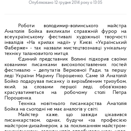
Опубліковано 12 грудня 2014 року о 13:05
Роботи володимир-волинського майстра
Анатолія Бойка
викликали справжній фурор на
всеукраїнському фестивалі художньої творчості
інвалідів «На крилах надії» у Києві. «Український
Фаберже» - так назвали мистецтвознавці унікальну
техніку талановитого митця.
Єдиний представник Волині підкорив своїми
кованими писанками високопоставлених гостей
фестивалю – депутатів Верховної Ради, та першу
леді України
Марину Порошенко
. Саме їй Анатолій
Бойко подарував писанку із вирізьбленим тризубом,
який, за словами першої леді, обов’язково
красуватиметься на робочому столі
Петра
Порошенка
.
Техніка новітнього писанкарства Анатолія
Бойка на сьогодні не має аналогів у світі.
Майстер каже, що завжди цікавився
писанкарством, однак, будучи «за професією
майстром-дизайнером, а за покликанням майстром-