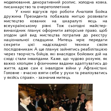
моделювання, декоративний розпис, холодна ковка,
писанкарство та очеретоплетіння.
У книзі відгуків про роботи Анатолія Бойка
дружина Президента побажала митцю розвивати
мистецтво кованих на шкаралупі яєць на
всеукраїнському рівні. Тож сьогодні майстер-
винахідник планує оформити авторське право, щоб
згодом цей вид мистецтва потрапив до реєстру
національної спадщини. Митець мріє передати
секрети цієї надскладної техніки своїм
послідовникам. А ще планує зайнятись реабілітацією
через творчість бійців, які внаслідок бойових дій на
сході стали інвалідами. Каже, що чудово розуміє, як
важко хлопцям з фізичними вадами адаптуватись до
життя, адже сам є інвалідом війни у Афганістані.
Головне - вчасно взяти себе у руки та реалізуватись
у якійсь справі», - зазначив митець.