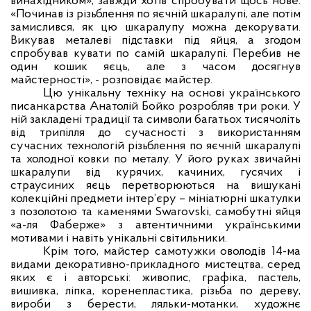
винахідником», завжди хотів спробувати щось нове.
«Починав із різьблення по яєчній шкаралупі, але потім
замислився, як цю шкаралупу можна декорувати.
Викував металеві підставки під яйця, а згодом
спробував кувати по самій шкаралупі. Перебив не
один кошик яєць, але з часом досягнув
майстерності», - розповідає майстер.
Цю унікальну техніку на основі українського
писанкарства Анатолій Бойко розробляв три роки. У
ній закладені традиції та символи багатьох тисячоліть
від трипілля до сучасності з використанням
сучасних технологій різьблення по яєчній шкаралупі
та холодної ковки по металу. У його руках звичайні
шкаралупи від курячих, качиних, гусячих і
страусиних яєць перетворюються на вишукані
колекційні предмети інтер’єру – мініатюрні шкатулки
з позолотою та каменями Swarovski, самобутні яйця
«а-ля Фаберже» з автентичними українськими
мотивами і навіть унікальні світильники.
Крім того, майстер самотужки оволодів 14-ма
видами декоративно-прикладного мистецтва, серед
яких є і авторські: живопис, графіка, пастель,
вишивка, ліпка, коренепластика, різьба по дереву,
вироби з берести, ляльки-мотанки, художнє