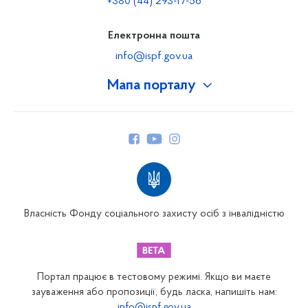
+380 (44) 293-17-56
Електронна пошта
info@ispf.gov.ua
Мапа порталу
Про Фонд
Керівництво
Структура Фонду
Територіальні відділення
Вінницьке відділення
Волинське відділення
Власність Фонду соціального захисту осіб з інвалідністю
Дніпропетровське відділення
Донецьке відділення
Житомирське відділення
Портал працює в тестовому режимі. Якщо ви маєте
Закарпатське відділення
зауваження або пропозиції, будь ласка, напишіть нам:
info@ispf.gov.ua