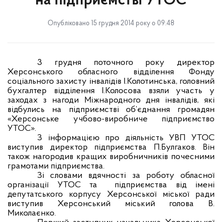
на підприємстві УТОС
Опубліковано 15 грудня 2014 року о 09:48
3 грудня поточного року директор
Херсонського обласного відділення Фонду
соціального захисту інвалідів І.Колотинська, головний
бухгалтер відділення І.Колосова взяли участь у
заходах з нагоди Міжнародного дня інвалідів, які
відбулись на підприємстві об’єднання громадян
«Херсонське учбово-виробниче підприємство
УТОС».
З інформацією про діяльність УВП УТОС
виступив директор підприємства П.Булгаков. Він
також нагородив кращих виробничників почесними
грамотами підприємства.
Зі словами вдячності за роботу обласної
організації УТОС та
підприємства від імені
депутатського корпусу Херсонської міської ради
виступив Херсонський міський голова В.
Миколаєнко.