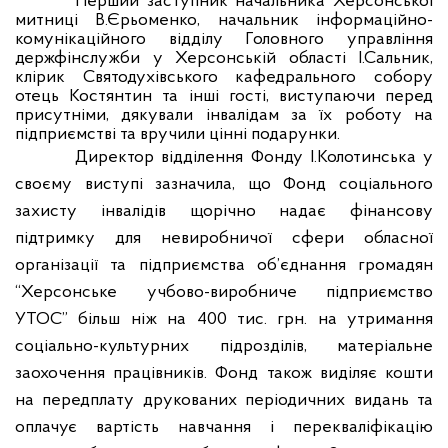
Перший заступник начальника Херсонської
митниці В.Єрьоменко, начальник інформаційно-
комунікаційного відділу Головного управління
держфінслужби у Херсонській області І.Сальник,
клірик Святодухівського кафедрального собору
отець Костянтин та інші гості, виступаючи перед
присутніми, дякували інвалідам за їх роботу на
підприємстві та вручили цінні подарунки.
Директор відділення Фонду І.Колотинська у
своєму виступі зазначила, що Фонд соціального
захисту інвалідів щорічно надає фінансову
підтримку для невиробничої сфери обласної
організації та підприємства об’єднання громадян
“Херсонське учбово-виробниче підприємство
УТОС” більш ніж на 400 тис. грн. на утримання
соціально-культурних підрозділів, матеріальне
заохочення працівників. Фонд також виділяє кошти
на передплату друкованих періодичних видань та
оплачує вартість навчання і перекваліфікацію