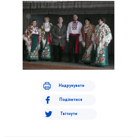
Надрукувати
Поділитися
Твітнути