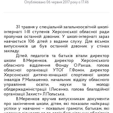
Опубліковано 06 червня 2017 року о 17:46
31 травня у спеціальній загальноосвітній школі-
інтернаті
I
-
III
ступенів Херсонської обласної ради
пролунав останній дзвоник. У школі-інтернаті зараз
навчається 106 дітей з вадами слуху. Для вісьмох
випускників це був останній дзвоник у стінах
закладу.
Дітей, педагогів та батьків вітали директор
школи В.Меренков, директор Херсонського
обласного відділення Фонду О.Ракша, голова
обласної організації УТОГ Г.Фомін, директор
Херсонської дитячо-юнацької спортивної школи
інвалідів Р.Малашенко, начальник відділу обласного
управління освіти, науки та молоді
облдержадміністрації І.Лисенко, голова благодійної
організації Захист» Л.Польська.
В.Меренков вручив випускникам документи
про закінчення школи, дітям, які показали найкращі
успіхи у навчанні – похвальні грамоти, батькам, які