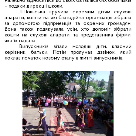
належно відносяться до своїх батьківських обов’язків
– подяки дирекції школи.
Л.Польська вручила окремим дітям слухові
апарати, кошти на які благодійна організація зібрала
за допомогою підприємців та окремих громадян.
Вона також подякувала усім, хто допоміг зібрати
кошти на слухові апарати, та представника фірми,
яка їх надала.
Випускників вітали молодші діти, класний
керівник, батьки. Потім пролунав дзвінок, який
поклав початок новому етапу в житті випускників.