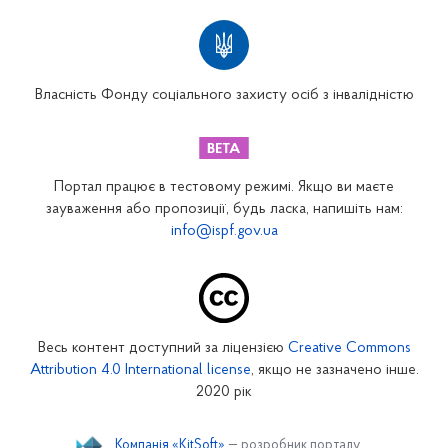
Територіальні відділення
Вінницьке відділення
Волинське відділення
Власність Фонду соціального захисту осіб з інвалідністю
Дніпропетровське відділення
Донецьке відділення
Житомирське відділення
Портал працює в тестовому режимі. Якщо ви маєте
Закарпатське відділення
зауваження або пропозиції, будь ласка, напишіть нам:
info@ispf.gov.ua
Запорізьке відділення
Івано-Франківське відділення
Київське міське відділення
Київське обласне відділення
Весь контент доступний за ліцензією
Creative Commons
Кіровоградське відділення
Attribution 4.0 International license
, якщо не зазначено інше.
Луганське відділення
2020 рік
Львівське відділення
Компанія «KitSoft»
— розробник порталу