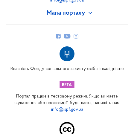
info@ispf.gov.ua
Мапа порталу
Про Фонд
Керівництво
Структура Фонду
Територіальні відділення
Вінницьке відділення
Волинське відділення
Власність Фонду соціального захисту осіб з інвалідністю
Дніпропетровське відділення
Донецьке відділення
Житомирське відділення
Портал працює в тестовому режимі. Якщо ви маєте
Закарпатське відділення
зауваження або пропозиції, будь ласка, напишіть нам:
info@ispf.gov.ua
Запорізьке відділення
Івано-Франківське відділення
Київське міське відділення