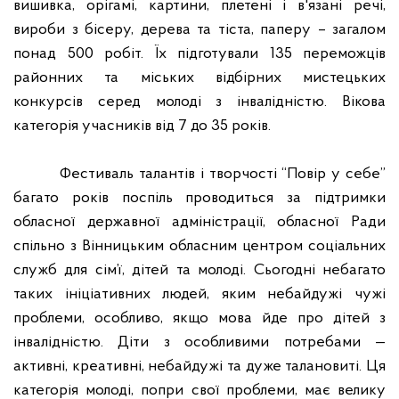
вишивка, орігамі, картини, плетені і в'язані речі,
вироби з бісеру, дерева та тіста, паперу – загалом
понад 500 робіт. Їх підготували 135 переможців
районних та міських відбірних мистецьких
конкурсів серед молоді з інвалідністю. Вікова
категорія учасників від 7 до 35 років.
Фестиваль талантів і творчості “Повір у себе”
багато років поспіль проводиться за підтримки
обласної державної адміністрації, обласної Ради
спільно з Вінницьким обласним центром соціальних
служб для сім’ї, дітей та молоді. Сьогодні небагато
таких ініціативних людей, яким небайдужі чужі
проблеми, особливо, якщо мова йде про дітей з
інвалідністю. Діти з особливими потребами —
активні, креативні, небайдужі та дуже талановиті. Ця
категорія молоді, попри свої проблеми, має велику