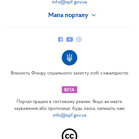
info@ispf.gov.ua
Мапа порталу
Про Фонд
Керівництво
Структура Фонду
Територіальні відділення
Вінницьке відділення
Волинське відділення
Власність Фонду соціального захисту осіб з інвалідністю
Дніпропетровське відділення
Донецьке відділення
Житомирське відділення
Портал працює в тестовому режимі. Якщо ви маєте
Закарпатське відділення
зауваження або пропозиції, будь ласка, напишіть нам:
info@ispf.gov.ua
Запорізьке відділення
Івано-Франківське відділення
Київське міське відділення