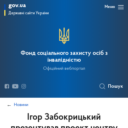
gov.ua
Меню
Державні сайти України
Фонд соціального захисту осіб з
інвалідністю
Офіційний вебпортал
Пошук
Новини
Ігор Забокрицький