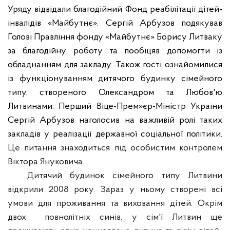
Уряду відвідали благодійний Фонд реабілітації дітей-
інвалідів «Майбутнє». Сергій Арбузов подякував
Голові Правління фонду «Майбутнє» Борису Литваку
за благодійну роботу та пообіцяв допомогти із
обладнанням для закладу. Також гості ознайомилися
із функціонуванням дитячого будинку сімейного
типу, створеного Олександром та Любов'ю
Литвинами. Перший Віце-Прем»єр-Міністр України
Сергій Арбузов наголосив на важливій ролі таких
закладів у реалізації державної соціальної політики.
Це питання знаходиться під особистим контролем
Віктора Януковича.
Дитячий будинок сімейного типу Литвини
відкрили 2008 року. Зараз у ньому створені всі
умови для проживання та виховання дітей. Окрім
двох
повнолітніх синів, у сім'ї Литвин ще