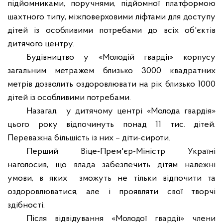
підйомниками, поручнями, підйомної платформою
шахтного типу, міжповерховими ліфтами для доступу
дітей із особливими потребами до всіх об'єктів
дитячого центру.
Будівництво у «Молодій гвардії» корпусу
загальним метражем близько 3000 квадратних
метрів дозволить оздоровлювати на рік близько 1000
дітей із особливими потребами.
Назагал,
у дитячому центрі «Молода гвардія»
цього року відпочинуть понад 11 тис. дітей.
Переважна більшість із них – діти-сироти.
Перший Віце-Прем'єр-Міністр Україні
наголосив, що влада забезпечить дітям належні
умови, в яких
зможуть не тільки відпочити та
оздоровлюватися, але і проявляти свої творчі
здібності.
Після відвідування «Молодої гвардії» члени