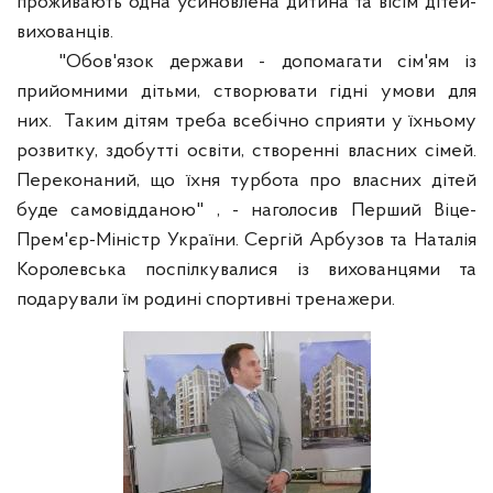
проживають одна усиновлена ​​дитина та вісім дітей-
вихованців.
"Обов'язок держави - ​​допомагати сім'ям із
прийомними дітьми, створювати гідні умови для
них.
Таким дітям треба всебічно сприяти у їхньому
розвитку, здобутті освіти, створенні власних сімей.
Переконаний, що їхня турбота про власних дітей
буде самовідданою" , - наголосив Перший Віце-
Прем'єр-Міністр України. Сергій Арбузов та Наталія
Королевська поспілкувалися із вихованцями та
подарували їм родині спортивні тренажери.