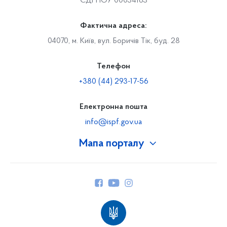
ЄДРПОУ 00034163
Фактична адреса:
04070, м. Київ, вул. Боричів Тік, буд. 28
Телефон
+380 (44) 293-17-56
Електронна пошта
info@ispf.gov.ua
Мапа порталу
Про Фонд
Керівництво
Структура Фонду
Територіальні відділення
Вінницьке відділення