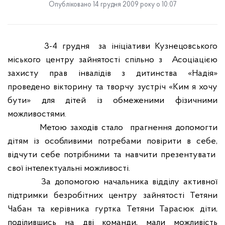
Опубліковано 14 грудня 2009 року о 10:07
3-4 грудня
за ініціативи Кузнецовського
міського центру зайнятості спільно з
Асоціацією
захисту прав інвалідів з дитинства «Надія»
проведено вікторину та творчу зустріч «Ким я хочу
бути»
для дітей із обмеженими фізичними
можливостями.
Метою заходів стало
прагнення допомогти
дітям із особливими потребами повірити в себе,
відчути себе потрібними та навчити презентувати
свої інтелектуальні можливості.
За допомогою начальника відділу активної
підтримки безробітних центру зайнятості Тетяни
Чабан та керівника гуртка Тетяни Тарасюк діти,
поділившись на дві команди, мали можливість