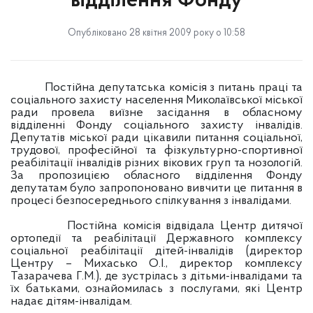
відділення Фонду
Опубліковано 28 квітня 2009 року о 10:58
Постійна депутатська комісія з питань праці та
соціального захисту населення Миколаївської міської
ради провела виїзне засідання в
обласному
відділенні Фонду соціального захисту інвалідів.
Депутатів міської ради цікавили питання соціальної,
трудової, професійної та фізкультурно-спортивної
реабілітації інвалідів різних вікових груп та нозологій.
За пропозицією обласного відділення Фонду
депутатам було запропоновано вивчити це питання в
процесі безпосереднього спілкування з інвалідами.
Постійна комісія відвідала Центр дитячої
ортопедії та реабілітації Державного комплексу
соціальної реабілітації дітей-інвалідів (директор
Центру – Михасько О.І., директор комплексу
Тазарачева Г.М.), де зустрілась з дітьми-інвалідами та
їх батьками, ознайомилась з послугами, які Центр
надає дітям-інвалідам.