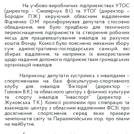
На учбово-виробничих підприємствах УТОС
(директор - Смолярчук В.І.) та УТОГ (директор –
Бородін П.Ж.) керуючий обласним відділенням
Фідченко О.М. проінформував депутатів стосовно
обладнання, яке було придбано для технічного
переоснащення підприємств та створення робочих
місць для працевлаштування інвалідів за рахунок
коштів Фонду. Комісії було пояснено механізм збору
сум адміністративно-господарських санкцій, які
збирає відділення, та напрямки їх використання
щодо надання допомоги підприємствам громадських
організацій інвалідів.
Наприкінці депутати зустрілись з інвалідами –
спортсменами на базі фізкультурно-спортивного
клубу для інвалідів “Вікторія” (директор –
Головін В.К.) та обласного центру з фізичної культури
та спорту інвалідів “Інваспорт” (директор -
Жуковська Т.К.). Комісії розповіли про співпрацю та
взаємодію центру з обласним відділенням ФСЗІ, про
досягнення спортсменів, серед яких призери
чемпіонатів світу та Паралімпійських ігор, про плани
на майбутнє.