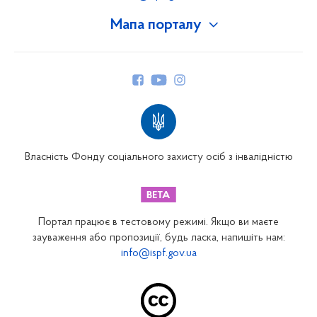
Мапа порталу
Про Фонд
Керівництво
Структура Фонду
Територіальні відділення
Вінницьке відділення
Волинське відділення
Власність Фонду соціального захисту осіб з інвалідністю
Дніпропетровське відділення
Донецьке відділення
Житомирське відділення
Портал працює в тестовому режимі. Якщо ви маєте
Закарпатське відділення
зауваження або пропозиції, будь ласка, напишіть нам:
info@ispf.gov.ua
Запорізьке відділення
Івано-Франківське відділення
Київське міське відділення