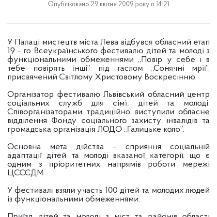
Опубліковано 29 квітня 2009 року о 14:21
У Палаці мистецтв міста Лева відбувся обласний етап
19 - го Всеукраїнського фестивалю дітей та молоді з
функціональними обмеженнями „Повір у себе і в
тебе повірять інші” під гаслом „Сонячні мрії”,
присвячений Світлому Христовому Воскресінню.
Організатор фестивалю Львівський обласний центр
соціальних служб для сім’ї, дітей та молоді.
Співорганізаторами традиційно виступили обласне
відділення Фонду соціального захисту інвалідів та
громадська організація ЛОДО „Галицьке коло”.
Основна мета дійства – сприяння соціальній
адаптації дітей та молоді вказаної категорії, що є
одним з пріоритетних напрямів роботи мережі
ЦСССДМ.
У фестивалі взяли участь 100 дітей та молодих людей
із функціональними обмеженнями.
Приїзд дітей та молоді з міст та районів області