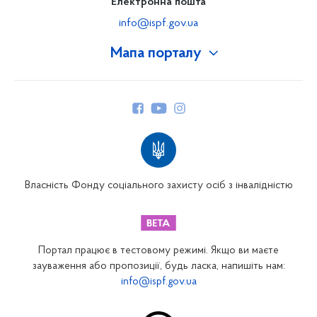
Електронна пошта
info@ispf.gov.ua
Мапа порталу
Про Фонд
Керівництво
Структура Фонду
Територіальні відділення
Вінницьке відділення
Волинське відділення
Власність Фонду соціального захисту осіб з інвалідністю
Дніпропетровське відділення
Донецьке відділення
Житомирське відділення
Портал працює в тестовому режимі. Якщо ви маєте
Закарпатське відділення
зауваження або пропозиції, будь ласка, напишіть нам:
info@ispf.gov.ua
Запорізьке відділення
Івано-Франківське відділення