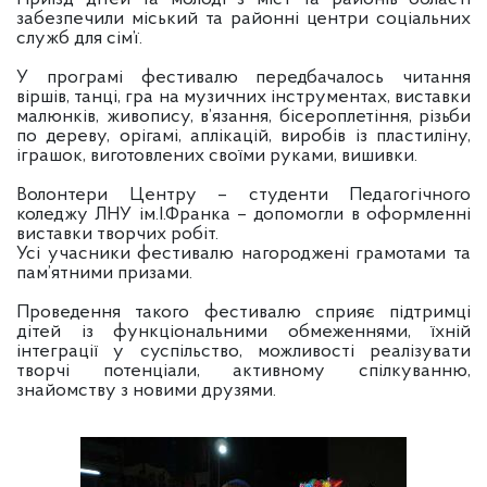
забезпечили міський та районні центри соціальних
служб для сім’ї.
У програмі фестивалю передбачалось читання
віршів, танці, гра на музичних інструментах, виставки
малюнків, живопису, в’язання, бісероплетіння, різьби
по дереву, орігамі, аплікацій, виробів із пластиліну,
іграшок, виготовлених своїми руками, вишивки.
Волонтери Центру – студенти Педагогічного
коледжу ЛНУ ім.І.Франка – допомогли в оформленні
виставки творчих робіт.
Усі учасники фестивалю нагороджені грамотами та
пам’ятними призами.
Проведення такого фестивалю сприяє підтримці
дітей із функціональними обмеженнями, їхній
інтеграції у суспільство, можливості реалізувати
творчі потенціали, активному спілкуванню,
знайомству з новими друзями.