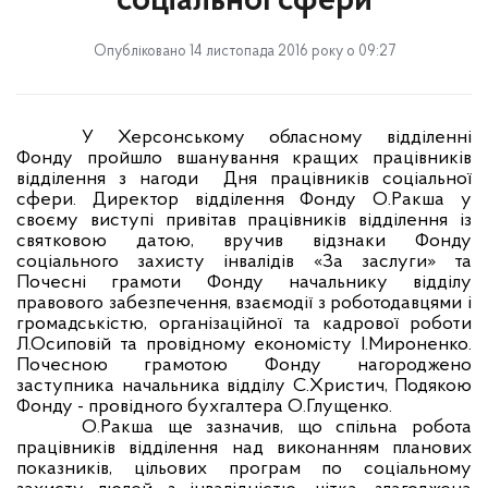
соціальної сфери
Опубліковано 14 листопада 2016 року о 09:27
У Херсонському обласному відділенні
Фонду пройшло вшанування кращих працівників
відділення з нагоди
Дня працівників соціальної
сфери. Директор відділення Фонду О.Ракша у
своєму виступі привітав працівників відділення із
святковою датою, вручив відзнаки Фонду
соціального захисту інвалідів «За заслуги» та
Почесні грамоти Фонду начальнику відділу
правового забезпечення, взаємодії з роботодавцями і
громадськістю, організаційної та кадрової роботи
Л.Осиповій та провідному економісту І.Мироненко.
Почесною грамотою Фонду нагороджено
заступника начальника відділу С.Христич, Подякою
Фонду - провідного бухгалтера О.Глущенко.
О.Ракша ще зазначив, що спільна робота
працівників відділення над виконанням планових
показників, цільових програм по соціальному