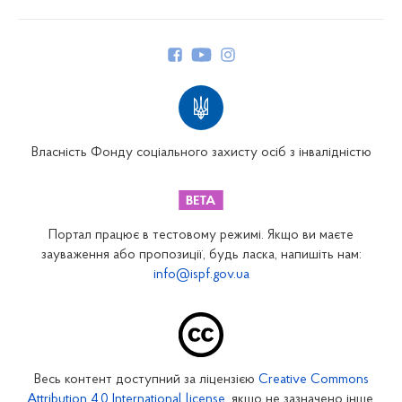
Про Фонд
Керівництво
Структура Фонду
Територіальні відділення
Вінницьке відділення
Волинське відділення
Власність Фонду соціального захисту осіб з інвалідністю
Дніпропетровське відділення
Донецьке відділення
Житомирське відділення
Портал працює в тестовому режимі. Якщо ви маєте
Закарпатське відділення
зауваження або пропозиції, будь ласка, напишіть нам:
info@ispf.gov.ua
Запорізьке відділення
Івано-Франківське відділення
Київське міське відділення
Київське обласне відділення
Весь контент доступний за ліцензією
Creative Commons
Кіровоградське відділення
Attribution 4.0 International license
, якщо не зазначено інше.