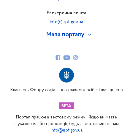
Електронна пошта
info@ispf.gov.ua
Мапа порталу
Про Фонд
Керівництво
Структура Фонду
Територіальні відділення
Вінницьке відділення
Волинське відділення
Власність Фонду соціального захисту осіб з інвалідністю
Дніпропетровське відділення
Донецьке відділення
Житомирське відділення
Портал працює в тестовому режимі. Якщо ви маєте
Закарпатське відділення
зауваження або пропозиції, будь ласка, напишіть нам:
info@ispf.gov.ua
Запорізьке відділення