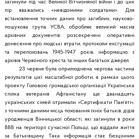
загинули під час Великої Вітчизняної війни і до цих
пір вважались «невідомими солдатами». Для
встановлення точних даних про загиблих, науково-
пошукова група УСВА, обробляє великий масив
архівних документів: розсекречені оперативні
донесення про людські втрати, протоколи ексгумації
та перепоховань 1945-1947 років, інформацію з
архівів Червоного хреста та інших багатьох джерел.
23 червня була оприлюднена чергова частина
результатів цієї масштабної роботи, в рамках цього
проекту Головою громадської організації Українська
спілка ветеранів Афганістану ще дванадцять
українських сімей отримали «Сертифікати Пам’яті»,
з точними даними місць поховання їхніх батьків, дідів
уродженців Вінницької області, які загинули в роки
ВВВ на території сучасної Польщі, що віддали життя
за Батьківщину. Така інформація стає безцінним