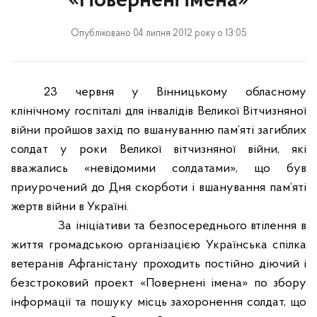
«Повернені імена»
Опубліковано 04 липня 2012 року о 13:05
23 червня у Вінницькому обласному
клінічному госпіталі для інвалідів Великої Вітчизняної
війни пройшов захід по вшануванню пам’яті загиблих
солдат у роки Великої вітчизняної війни, які
вважались «невідомими солдатами», що був
приурочений до Дня скорботи і вшанування пам’яті
жертв війни в Україні.
За ініціативи та безпосереднього втілення в
життя громадською організацією Українська спілка
ветеранів Афганістану проходить постійно діючий і
безстроковий проект «Повернені імена» по збору
інформації та пошуку місць захоронення солдат, що