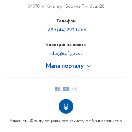
04070, м. Київ, вул. Боричів Тік, буд. 28
Телефон
+380 (44) 293-17-56
Електронна пошта
info@ispf.gov.ua
Мапа порталу
Про Фонд
Керівництво
Структура Фонду
Територіальні відділення
Вінницьке відділення
Волинське відділення
Власність Фонду соціального захисту осіб з інвалідністю
Дніпропетровське відділення