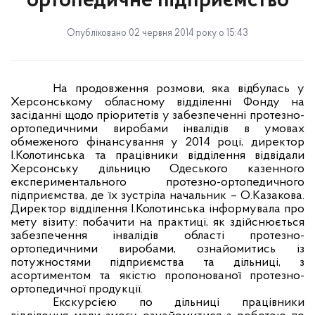
ортопедичне підприємство
Опубліковано 02 червня 2014 року о 15:43
На продовження розмови, яка відбулась у
Херсонському обласному відділенні Фонду на
засіданні щодо пріоритетів у забезпеченні протезно-
ортопедичними виробами інвалідів в умовах
обмеженого фінансування у 2014 році, д
иректор
І.Колотинська
та працівники відділення відвідали
Херсонську дільницю Одеського казенного
експериментального протезно-ортопедичного
підприємства, де їх зустріла начальник – О.Казакова.
Директор відділення І.Колотинська інформувала про
мету візиту: побачити на практиці, як здійснюється
забезпечення інвалідів області протезно-
ортопедичними виробами, ознайомитись із
потужностями підприємства та дільниці, з
асортиментом та якістю пропонованої протезно-
ортопедичної продукції.
Екскурсією по дільниці працівники