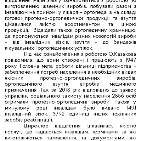
відділення мали змогу ознайомитися з роботою по
виготовленню швейних виробів, побували разом з
інвалідом на прийомі у лікаря – ортопеда, а на складі
готової протезно-ортопедичної продукції та взуття
цікавилися якістю, асортиментом та ціною
продукції.
Відвідали також ортопедичну крамницю,
де пропонуються інвалідам різних нозологій вироби
– від інвалідних візків, взуття – до бандажів
лікувальних і ортопедичних устілок.
Під час ознайомлення з роботою О.Казакова
повідомила, що вони створені і працюють з 1947
року. Головна мета роботи дільниці підприємства –
забезпечення потреб населення в необхідних видах
якісних протезно-ортопедичних виробів,
ортопедичного взуття, виробів медичного
призначення. Так за 2013 рік відповідно до заявок
управлінь соціального захисту населення 2856 осіб
отримали протезно-ортопедичні вироби. Також у
минулому році інвалідам було видано 1491
інвалідний візок, 3792 одиниці інших технічних
засобів реабілітації.
Директор відділення цікавилась якістю
послуг, що надаються інвалідам, термінами, за які
виготовляються замовлення, та документами, які