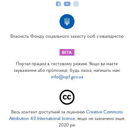
Структура Фонду
Територіальні відділення
Вінницьке відділення
Волинське відділення
Власність Фонду соціального захисту осіб з інвалідністю
Дніпропетровське відділення
Донецьке відділення
Житомирське відділення
Портал працює в тестовому режимі. Якщо ви маєте
Закарпатське відділення
зауваження або пропозиції, будь ласка, напишіть нам:
info@ispf.gov.ua
Запорізьке відділення
Івано-Франківське відділення
Київське міське відділення
Київське обласне відділення
Весь контент доступний за ліцензією
Creative Commons
Кіровоградське відділення
Attribution 4.0 International license
, якщо не зазначено інше.
Луганське відділення
2020 рік