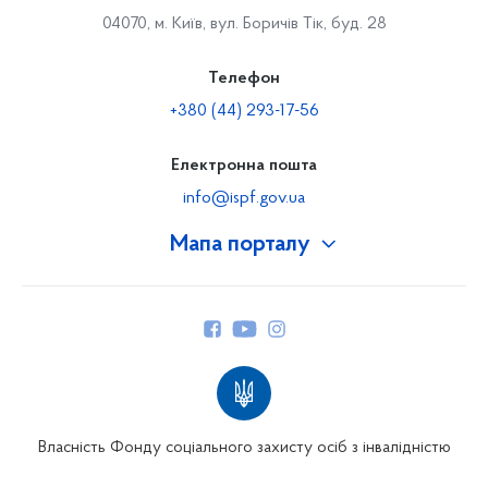
04070, м. Київ, вул. Боричів Тік, буд. 28
Телефон
+380 (44) 293-17-56
Електронна пошта
info@ispf.gov.ua
Мапа порталу
Про Фонд
Керівництво
Структура Фонду
Територіальні відділення
Вінницьке відділення
Волинське відділення
Власність Фонду соціального захисту осіб з інвалідністю
Дніпропетровське відділення