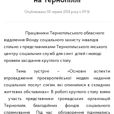
на Тернопіллі
Опубліковано 03 червня 2014 року о 09:16
Працівники Тернопільського обласного
відділення Фонду соціального захисту інвалідів
спільно з представниками Тернопільського міського
центру соціальних служб для сім»ї
дітей і молоді
провели засідання круглого столу.
Тема зустрічі – «Основні аспекти
впровадження проєвропейської моделі надання
соціальних послуг сім’ям, які опинилися в складних
життєвих обставинах».
В роботі круглого столу взяли
участь представники громадських організацій
Тернополя
,
благодійних фондів соціального
спрямування.
Під час
обговор
ення піднімались