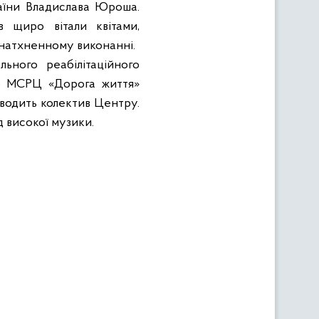
раїни Владислава Юроша.
 щиро вітали квітами,
 натхненному виконанні.
ьного реабілітаційного
 З МСРЦ «Дорога життя»
оводить колектив Центру.
 високої музики.