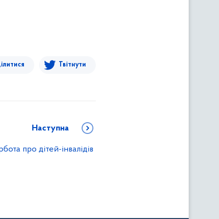
ілитися
Твітнути
Наступна
бота про дітей-інвалідів