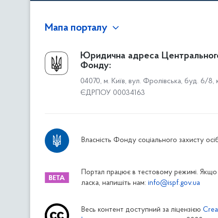
Мапа порталу
Про Фонд
Юридична адреса Центральног
Фонду:
Керівництво
04070, м. Київ, вул. Фролівська, буд. 6/8,
Структура Фонду
ЄДРПОУ 00034163
Територіальні відділення
Вінницьке відділення
Волинське відділення
Власність Фонду соціального захисту осіб
Дніпропетровське відділення
Донецьке відділення
Житомирське відділення
Портал працює в тестовому режимі. Якщо 
ласка, напишіть нам:
info@ispf.gov.ua
Закарпатське відділення
Запорізьке відділення
Весь контент доступний за ліцензією
Crea
Івано-Франківське відділення