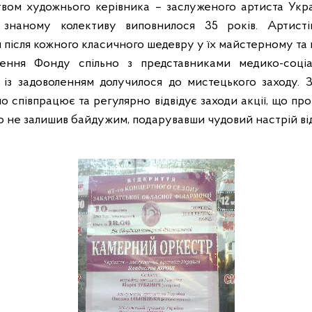
цтвом художнього керівника – заслуженого артиста Ук
знаному колективу виповнилося 35 років. Артистів
після кожного класичного шедевру у їх майстерному та
лення Фонду спільно з представниками медико-соціал
 із задоволенням долучилося до мистецького заходу.
о співпрацює та регулярно відвідує заходи акції, що пр
о не залишив байдужим, подарувавши чудовий настрій від