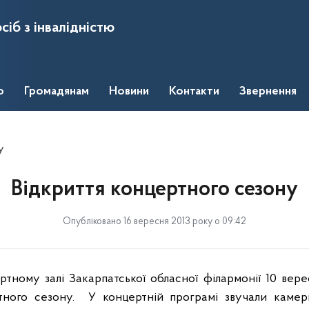
сіб з інвалідністю
о
Громадянам
Новини
Контакти
Звернення
у
Відкриття концертного сезону
Опубліковано 16 вересня 2013 року о 09:42
тному залі Закарпатської обласної філармонії 10 вере
ртного сезону.
У концертній програмі звучали камер