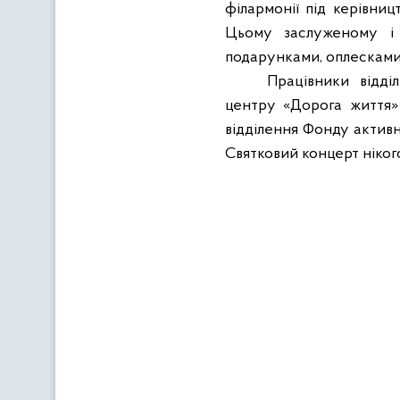
філармонії під керівни
Цьому заслуженому і 
подарунками, оплесками 
Працівники відді
центру «Дорога життя»
відділення Фонду активн
Святковий концерт ніког