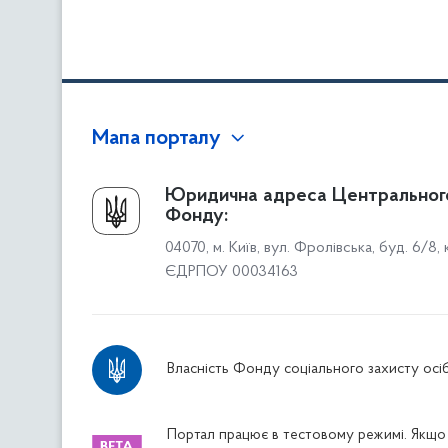
Мапа порталу
Про Фонд
Юридична адреса Центральног
Фонду:
Керівництво
04070, м. Київ, вул. Фролівська, буд. 6/8,
Структура Фонду
ЄДРПОУ 00034163
Територіальні відділення
Вінницьке відділення
Волинське відділення
Власність Фонду соціального захисту осіб
Дніпропетровське відділення
Донецьке відділення
Житомирське відділення
Портал працює в тестовому режимі. Якщо 