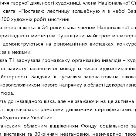
іччя творчої діяльності художниці, члена Національної 
ло свята: «Поставлю лестницу волшебную я в небо! Заж
 100 художніх робіт мисткині.
 енергії жінка в 34 роки стала членом Національної сп
рикладного мистецтва Луганщини, майстром мініатюрн
кі демонструються на різноманітних виставках, конкур
 за її межами.
єва Т.І. заснувала громадську організацію інвалідів – х
та захисту талановитої молоді із числа художників-інва
йстерності. Завдяки її зусиллям започаткована школ
сновоположником нового напрямку в області декоративн
атюра.
кута до інвалідного візка, але не зважаючи на це активна 
ті, відзначалась грамотами, дипломами, сертифікатами, ц
к «Художники України».
нським обласним відділенням Фонду соціального захи
 виставки та 30-річчям невгамовної, невичерпної творч