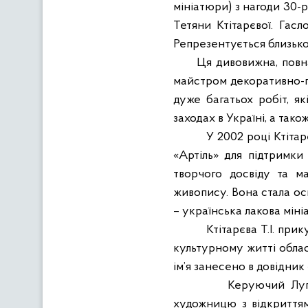
мініатюри) з нагоди 30-р
Тетяни Ктітарєвої. Гас
Репрезентується близько
Ця дивовижна, повна
майстром декоративно-п
дуже багатьох робіт, я
заходах в Україні, а також
У 2002 році Ктітар
«Артіль» для підтримки 
творчого досвіду та ма
живопису. Вона стала о
– українська лакова міні
Ктітарєва Т.І. при
культурному житті облас
ім’я занесено в довідни
Керуючий Луга
художницю з відкриттям