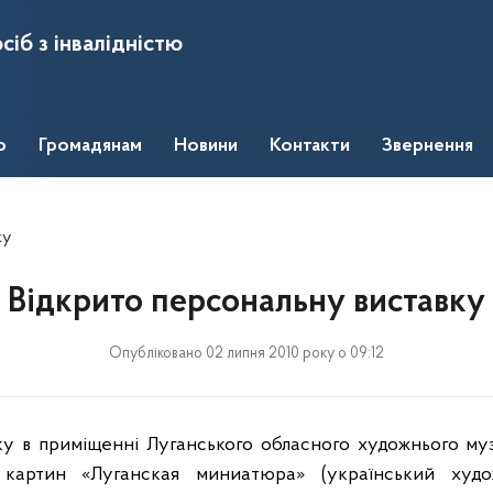
сіб з інвалідністю
о
Громадянам
Новини
Контакти
Звернення
ку
Відкрито персональну виставку
Опубліковано 02 липня 2010 року о 09:12
ку в приміщенні Луганського обласного художнього му
 картин «Луганская миниатюра» (український худо