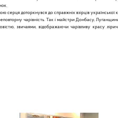
нок.
кою серця доторкнувся до справжніх взірців української 
 неповторну чарівність. Так і майстри Донбасу, Луганщи
вістю, звичаями, відображаючи чарівливу красу ліри