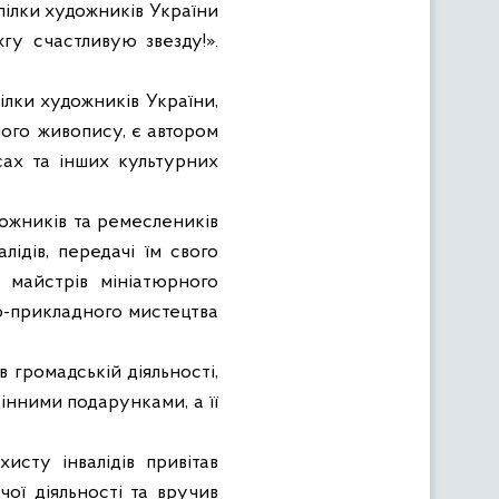
Спілки художників України
гу счастливую звезду!».
ілки художників України,
ого живопису, є автором
сах та інших культурних
удожників та ремеслеників
лідів, передачі їм свого
а майстрів мініатюрного
о-прикладного мистецтва
в громадській діяльності,
інними подарунками, а її
сту інвалідів привітав
ої діяльності та вручив