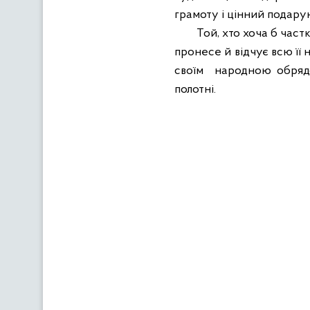
грамоту і цінний подару
Той, хто хоча б част
пронесе й відчує всю її
своїм
народною обрядо
полотні.