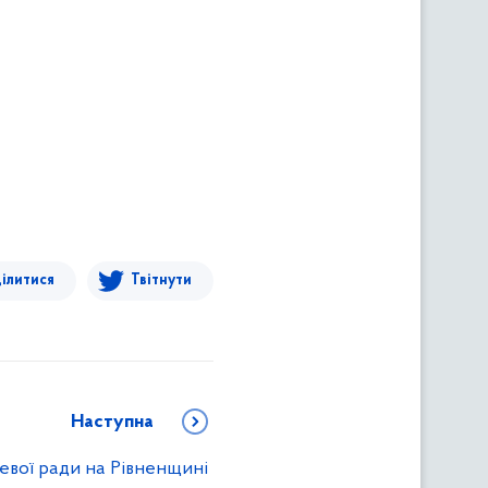
ілитися
Твітнути
Наступна
евої ради на Рівненщині