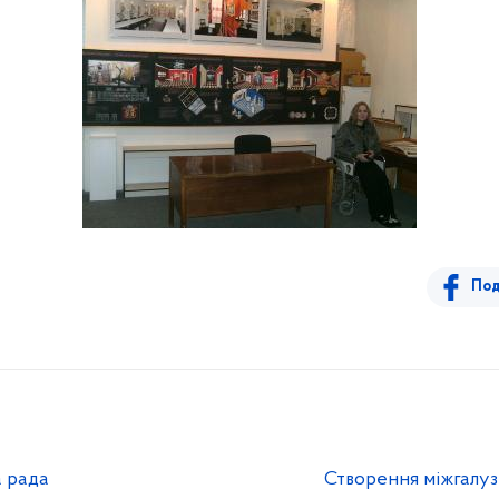
Под
а рада
Створення міжгалуз