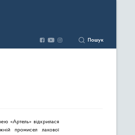
Пошук
зею «Артель» відкрилася
жній промисел лакової