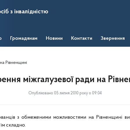
сіб з інвалідністю
о
Громадянам
Новини
Контакти
Звернення
на Рівненщині
ення міжгалузевої ради на Рівн
Опубліковано 05 липня 2010 року о 09:04
хованців з обмеженими можливостями на Рівненщині ви
 їм складно
.