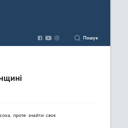
Пошук
енщині
сока, проте знайти своє