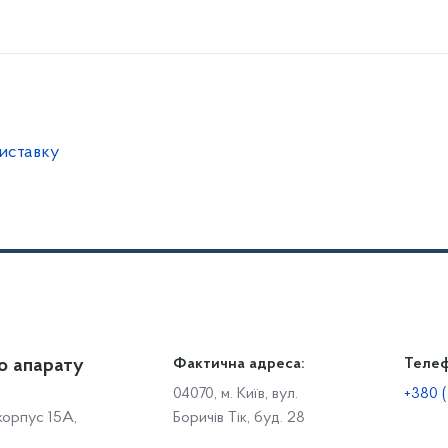
иставку
о апарату
Громадянам
Фактична адреса:
Теле
Дія
Доступ до публічної інформації
Робо
04070, м. Київ, вул.
+380 (
 корпус 15А,
Боричів Тік, буд. 28
Звіти щодо роботи із запитами на отримання публічної
С
інформації