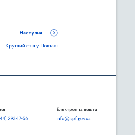
Наступна
Круглий стіл у Полтаві
фон
льність
Електронна пошта
тодавцям
44) 293-17-56
info@ispf.gov.ua
плата адміністративно-господарських санкцій