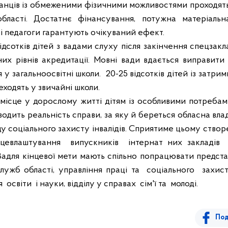
нців із обмеженими фізичними можливостями проходять
області. Достатнє фінансування, потужна матеріальна
 і педагоги гарантують очікуваний ефект.
ідсотків дітей з вадами слуху після закінчення спецзак
них рівнів акредитації. Мовні вади вдається виправити 
я у загальноосвітні школи.
20-25 відсотків дітей із затр
еходять у звичайні школи.
 місце у дорослому житті дітям із особливими потреба
одить реальність справи, за яку й береться обласна влад
у соціального захисту інвалідів. Сприятиме цьому створ
евлаштування випускників інтернат них закладів о
. Задля кінцевої мети мають спільно попрацювати предс
 служб області, управління праці та соціального захи
 освіти і науки, відділу у справах сім'ї та молоді.
Под