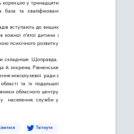
 корекцію у тринадцяти
 база та кваліфіковані
ладів вступають до вищих
в кожної п'ятої дитини і
имкою психічного розвитку
ми складніше. Щоправда,
а й, зокрема, Рівненське
ення міжгалузевої ради з
бласті та їх подальшої
тавники обласного центру
сту населення, служби у
ілитися
Твітнути