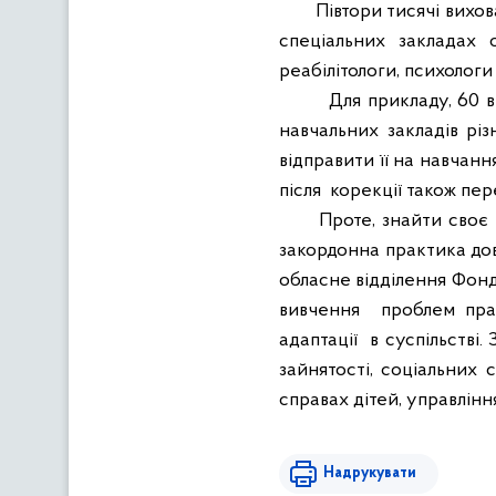
Півтори тисячі вихова
спеціальних закладах 
реабілітологи, психологи
Для прикладу, 60 в
навчальних закладів різ
відправити її на навчанн
після корекції також пер
Проте, знайти своє
закордонна практика дов
обласне відділення Фонд
вивчення проблем прац
адаптації в суспільстві
зайнятості, соціальних
справах дітей, управління
Надрукувати