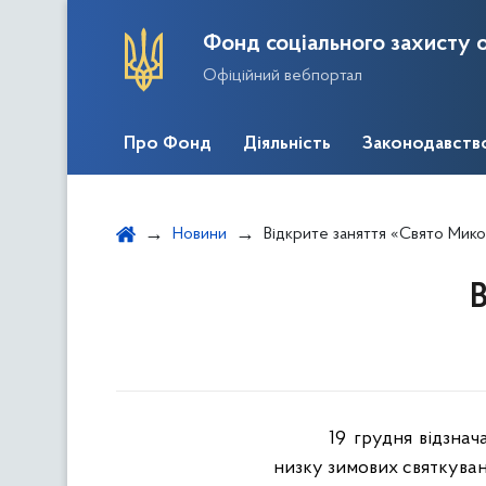
Фонд соціального захисту о
Офіційний вебпортал
Про Фонд
Діяльність
Законодавств
Новини
Відкрите заняття «Свято Мик
В
19 грудня відзначатим
низку зимових святкуван