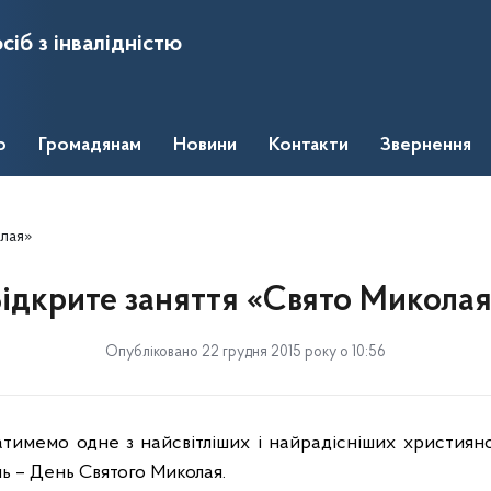
сіб з інвалідністю
о
Громадянам
Новини
Контакти
Звернення
олая»
ідкрите заняття «Свято Микола
Опубліковано 22 грудня 2015 року о 10:56
емо одне з найсвітліших і найрадісніших християнськ
ь – День Святого Миколая.