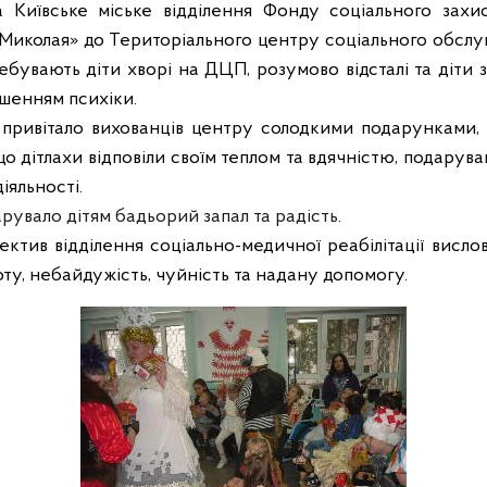
 Київське міське відділення Фонду соціального захист
 Миколая» до Територіального центру соціального обсл
ебувають діти хворі на ДЦП, розумово відсталі та діти
шенням психіки.
 привітало вихованців центру солодкими подарунками
що дітлахи відповіли своїм теплом та вдячністю, подару
іяльності.
арувало дітям бадьорий запал та радість.
ектив відділення соціально-медичної реабілітації висл
ту, небайдужість, чуйність та надану допомогу.