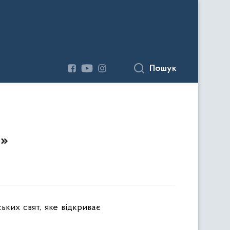
Пошук
я»
их свят, яке відкриває