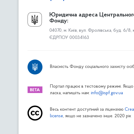
Про Фонд
Юридична адреса Центральног
Фонду:
Керівництво
04070, м. Київ, вул. Фролівська, буд. 6/8,
Структура Фонду
ЄДРПОУ 00034163
Територіальні відділення
Вінницьке відділення
Волинське відділення
Власність Фонду соціального захисту осіб
Дніпропетровське відділення
Донецьке відділення
Житомирське відділення
Портал працює в тестовому режимі. Якщо 
ласка, напишіть нам:
info@ispf.gov.ua
Закарпатське відділення
Запорізьке відділення
Весь контент доступний за ліцензією
Crea
Івано-Франківське відділення
license
, якщо не зазначено інше. 2020 рік
Київське міське відділення
Київське обласне відділення