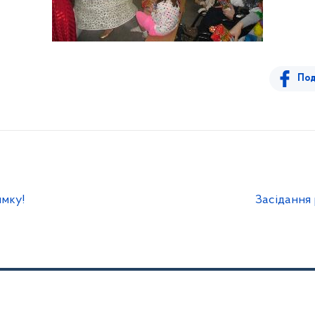
Под
имку!
Засідання 