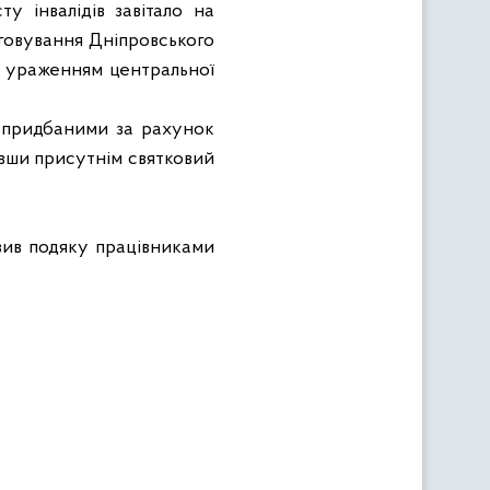
у інвалідів завітало на
уговування Дніпровського
 з ураженням центральної
, придбаними за рахунок
вавши присутнім святковий
овив подяку працівниками