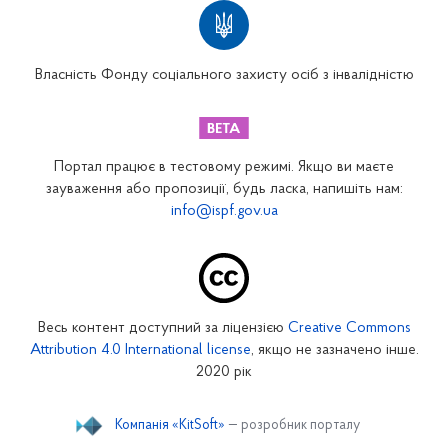
Територіальні відділення
Вінницьке відділення
Волинське відділення
Власність Фонду соціального захисту осіб з інвалідністю
Дніпропетровське відділення
Донецьке відділення
Житомирське відділення
Портал працює в тестовому режимі. Якщо ви маєте
Закарпатське відділення
зауваження або пропозиції, будь ласка, напишіть нам:
info@ispf.gov.ua
Запорізьке відділення
Івано-Франківське відділення
Київське міське відділення
Київське обласне відділення
Весь контент доступний за ліцензією
Creative Commons
Кіровоградське відділення
Attribution 4.0 International license
, якщо не зазначено інше.
Луганське відділення
2020 рік
Львівське відділення
Компанія «KitSoft»
— розробник порталу
Миколаївське відділення