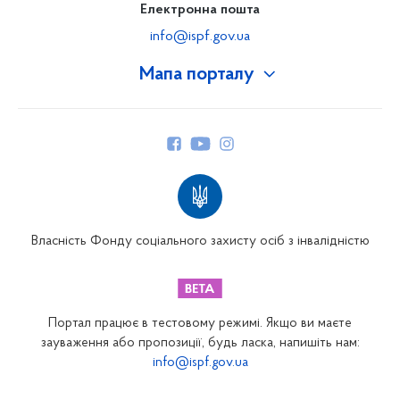
Електронна пошта
info@ispf.gov.ua
Мапа порталу
Про Фонд
Керівництво
Структура Фонду
Територіальні відділення
Вінницьке відділення
Волинське відділення
Власність Фонду соціального захисту осіб з інвалідністю
Дніпропетровське відділення
Донецьке відділення
Житомирське відділення
Портал працює в тестовому режимі. Якщо ви маєте
Закарпатське відділення
зауваження або пропозиції, будь ласка, напишіть нам:
info@ispf.gov.ua
Запорізьке відділення
Івано-Франківське відділення