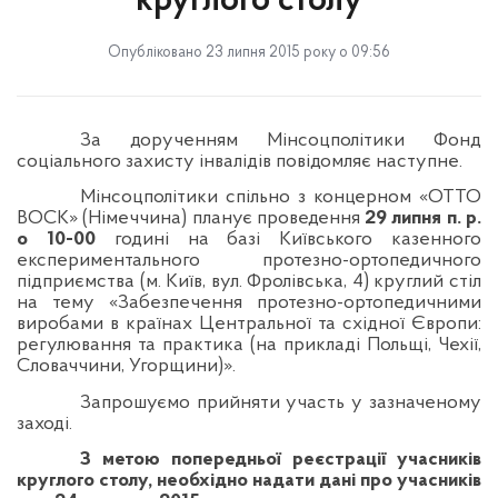
круглого столу
Опубліковано 23 липня 2015 року о 09:56
За дорученням Мінсоцполітики Фонд
соціального захисту інвалідів повідомляє наступне.
Мінсоцполітики спільно з концерном «ОТТО
ВОСК» (Німеччина) планує проведення
29 липня п. р.
о 10-00
годині на базі Київського казенного
експериментального протезно-ортопедичного
підприємства (м. Київ, вул. Фролівська, 4) круглий стіл
на тему «Забезпечення протезно-ортопедичними
виробами в країнах Центральної та східної Європи:
регулювання та практика (на прикладі Польщі, Чехії,
Словаччини, Угорщини)».
Запрошуємо прийняти участь у зазначеному
заході.
З метою попередньої реєстрації учасників
круглого столу, необхідно надати дані про учасників