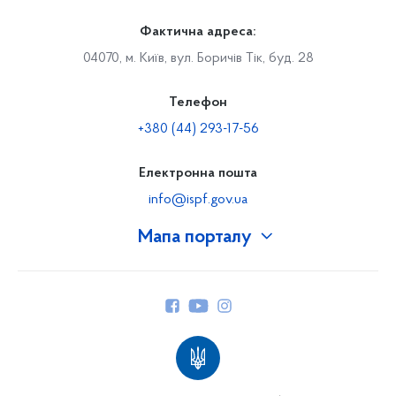
Фактична адреса:
04070, м. Київ, вул. Боричів Тік, буд. 28
Телефон
+380 (44) 293-17-56
Електронна пошта
info@ispf.gov.ua
Мапа порталу
Про Фонд
Керівництво
Структура Фонду
Територіальні відділення
Вінницьке відділення
Волинське відділення