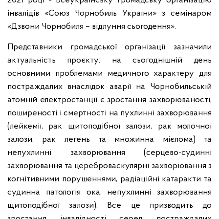
2021 році - Всеукраїнську громадську організацію
інвалідів «Союз Чорнобиль України» з семінаром
«Дзвони Чорнобиля – відлуння сьогодення».
Представники громадської організації зазначили
актуальність проєкту: на сьогоднішній день
основними проблемами медичного характеру для
постраждалих внаслідок аварії на Чорнобильській
атомній електростанції є зростання захворюваності,
поширеності і смертності на пухлинні захворювання
(лейкемії, рак щитоподібної залози, рак молочної
залози, рак легень та множинна мієлома) та
непухлинні захворювання (серцево-судинні
захворювання та цереброваскулярні захворювання з
когнітивними порушеннями, радіаційні катаракти та
судинна патологія ока, непухлинні захворювання
щитоподібної залози). Все це призводить до
зростання інвалідності серед постраждалих