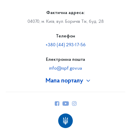
Фактична адреса:
04070, м. Київ, вул. Боричів Тік, буд. 28
Телефон
+380 (44) 293-17-56
Електронна пошта
info@ispf.gov.ua
Мапа порталу
Про Фонд
Керівництво
Структура Фонду
Територіальні відділення
Вінницьке відділення