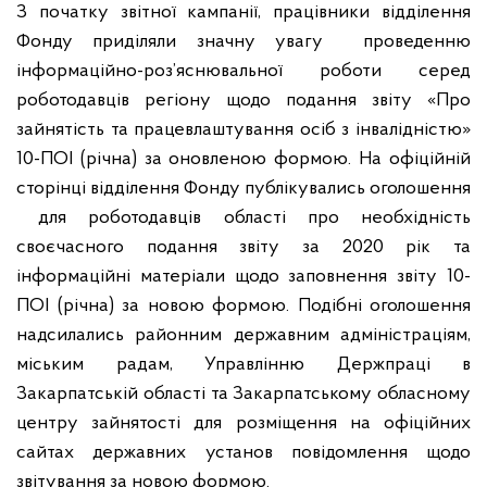
З початку звітної кампанії, працівники відділення
Фонду приділяли значну увагу проведенню
інформаційно-роз’яснювальної роботи серед
роботодавців регіону щодо подання звіту «Про
зайнятість та працевлаштування осіб з інвалідністю»
10-ПОІ (річна) за оновленою формою. На офіційній
сторінці відділення Фонду публікувались оголошення
для роботодавців області про необхідність
своєчасного подання звіту за 2020 рік та
інформаційні матеріали щодо заповнення звіту 10-
ПОІ (річна) за новою формою. Подібні оголошення
надсилались районним державним адміністраціям,
міським радам, Управлінню Держпраці в
Закарпатській області та Закарпатському обласному
центру зайнятості для розміщення на офіційних
сайтах державних установ повідомлення щодо
звітування за новою формою.