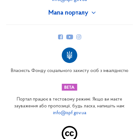
Мапа порталу
Про Фонд
Керівництво
Структура Фонду
Територіальні відділення
Вінницьке відділення
Волинське відділення
Власність Фонду соціального захисту осіб з інвалідністю
Дніпропетровське відділення
Донецьке відділення
Житомирське відділення
Портал працює в тестовому режимі. Якщо ви маєте
Закарпатське відділення
зауваження або пропозиції, будь ласка, напишіть нам:
info@ispf.gov.ua
Запорізьке відділення
Івано-Франківське відділення
Київське міське відділення