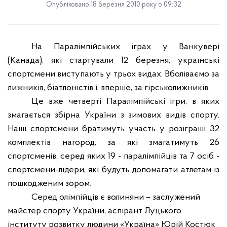
Опубліковано 18 березня 2010 року о 09:32
На Паралімпійських іграх у Ванкувері
(Канада), які стартували 12 березня, українські
спортсмени виступають у трьох видах. Вболіваємо за
лижників, біатлоністів і, вперше, за гірськолижників.
Це вже четверті Паралімпійські ігри, в яких
змагається збірна України з зимових видів спорту.
Наші спортсмени братимуть участь у розіграші 32
комплектів нагород, за які змагатимуть 26
спортсменів, серед яких 19 - паралімпійців та 7 осіб -
спортсмени-лідери, які будуть допомагати атлетам із
пошкодженим зором.
Серед олімпійців є волиняни – заслужений
майстер спорту України, аспірант Луцького
інституту розвитку людини «Україна» Юрій Костюк