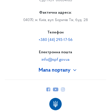
ЄДРПОУ 00034163
Фактична адреса:
04070, м. Київ, вул. Боричів Тік, буд. 28
Телефон
+380 (44) 293-17-56
Електронна пошта
info@ispf.gov.ua
Мапа порталу
Про Фонд
Керівництво
Структура Фонду
Територіальні відділення
Вінницьке відділення