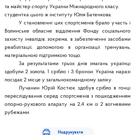
та майстер спорту України Міжнародного класу,
студентка цього ж інституту Юлія Батенкова.
У становленні цих спортсменів брало участь і
Волинське обласне відділення Фонду соціального
захисту інвалідів, зокрема, в забезпеченні засобами
реабілітації, допомогою в організації тренувань,
матеріальною підтримкою тощо.
За результатами трьох днів змагань
українці
здобули 2 золота, 1 срібло і 3 бронзи. Україна наразі
посідає 2 місце у загальнокомандному заліку
.
Лучанин Юрій Костюк здобув срібло в гонці
переслідування серед спортсменів з пошкодженням
опорно-рухового апарату на 2,4 км із 2 вогневими
рубежами
.
Надрукувати