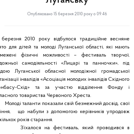
Луганську
Опубліковано 15 березня 2010 року о 09:46
 березня 2010 року відбулося традиційне весняне
ято для дітей та молоді Луганської області, які мають
межені фізичні можливості – фестиваль творчої,
дожньої самодіяльності «Лицарі та панночки», під
ідою Луганської обласної молодіжної громадської
ганізації інвалідів «Асоціація молодих інвалідів Східного
нбасу-Схід» та за участю відділення Фонду і
ласного товариства Червоного Хреста.
Молоді таланти показали свій безмежний досвід, свої
іння,
що набули з допомогою керівників упродовж
кількох років старання.
З’їхалося на фестиваль, який проводився в