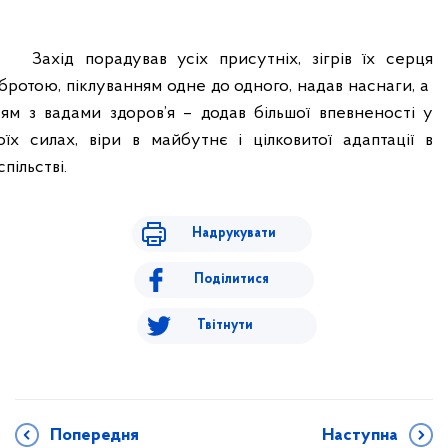
Захід порадував усіх присутніх, зігрів їх серця
бротою, піклуванням одне до одного, надав наснаги, а
тям з вадами здоров’я – додав більшої впевненості у
оїх силах, віри в майбутнє і цілковитої адаптації в
спільстві.
Надрукувати
Поділитися
Твітнути
Попередня
Наступна