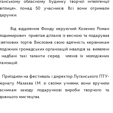
ганському обласному будинку творчої інтелігенції
вітлиця», понад 50 учасників. Всі вони отримали
дарунки.
Від відділення Фонду керуючий Козенко Роман
лодимирович
привітав дітлахів із весною та подарував
святкових тортів. Висловив свою вдячність керівникам
лодіжних громадських організацій інвалідів за
виявлені
 надбані такі таланти серед
членів їх молодіжних
ганізацій.
Приїздили на фестиваль і директор Луганського ПТУ-
тернату Мазаєва І.М. зі своїми учнями, вони вручили
асникам заходу подарункові вироби творчого та
дожнього мистецтва.