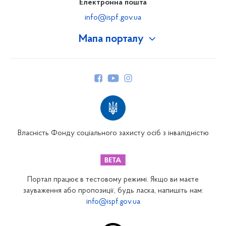
Електронна пошта
info@ispf.gov.ua
Мапа порталу
Про Фонд
Керівництво
Структура Фонду
Територіальні відділення
Вінницьке відділення
Волинське відділення
Власність Фонду соціального захисту осіб з інвалідністю
Дніпропетровське відділення
Донецьке відділення
Житомирське відділення
Портал працює в тестовому режимі. Якщо ви маєте
Закарпатське відділення
зауваження або пропозиції, будь ласка, напишіть нам:
info@ispf.gov.ua
Запорізьке відділення
Івано-Франківське відділення