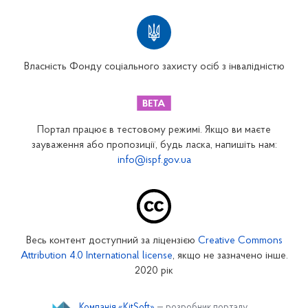
Територіальні відділення
Вінницьке відділення
Волинське відділення
Власність Фонду соціального захисту осіб з інвалідністю
Дніпропетровське відділення
Донецьке відділення
Житомирське відділення
Портал працює в тестовому режимі. Якщо ви маєте
Закарпатське відділення
зауваження або пропозиції, будь ласка, напишіть нам:
info@ispf.gov.ua
Запорізьке відділення
Івано-Франківське відділення
Київське міське відділення
Київське обласне відділення
Весь контент доступний за ліцензією
Creative Commons
Кіровоградське відділення
Attribution 4.0 International license
, якщо не зазначено інше.
Луганське відділення
2020 рік
Львівське відділення
Компанія «KitSoft»
— розробник порталу