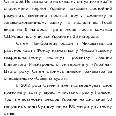
Євпаторії.
Не зважаючи на складну ситуацію в країні
спортсмени збірної України показали достойний
результат, впевнено посівши другу сходинку в
загальнокомандному заліку, та відстали від Росіїї
лише на 8 нагород. Трете місце посіла команда
США, яка поступилася Україні на 33 нагороди.
Євген Панібратець родом з Миколаєва. За
рахунок коштів Фонду навчається у Миколаївському
міжрегіональному інституті розвитку людини
Відкритого Міжнародного університету «Україна».
Цього року Євген отримує диплом бакалавра за
спеціальністю «Облік та аудит».
В 2012 році Євгеній вже підтверджував своє
право на участь у параолімпійських іграх у Лондоні.
Тоді він встановив рекорд України на дистанції 50
метрів на спині і був другим на 100 метрів у вільному
стилі.