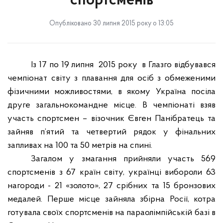
спортсменів
Опубліковано 30 липня 2015 року о 13:05
Із 17 по 19 липня
2015 року
в Глазго відбувався
чемпіонат світу з плавання для осіб з обмеженими
фізичними можливостями, в якому Україна посіла
друге загальнокомандне місце. В чемпіонаті взяв
участь спортсмен – візочник Євген Панібратець та
зайняв п’ятий та четвертий рядок у фінальних
запливах на 100 та 50 метрів на спині.
Загалом у змагання прийняли участь 569
спортсменів з 67 країн світу, українці вибороли 63
нагороди - 21 «золото», 27 срібних та 15 бронзових
медалей. Перше місце зайняла збірна Росії, котра
готувала своїх спортсменів на параолімпійській базі в