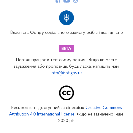
Структура Фонду
Територіальні відділення
Вінницьке відділення
Волинське відділення
Власність Фонду соціального захисту осіб з інвалідністю
Дніпропетровське відділення
Донецьке відділення
Житомирське відділення
Портал працює в тестовому режимі. Якщо ви маєте
Закарпатське відділення
зауваження або пропозиції, будь ласка, напишіть нам:
info@ispf.gov.ua
Запорізьке відділення
Івано-Франківське відділення
Київське міське відділення
Київське обласне відділення
Весь контент доступний за ліцензією
Creative Commons
Кіровоградське відділення
Attribution 4.0 International license
, якщо не зазначено інше.
Луганське відділення
2020 рік
Львівське відділення