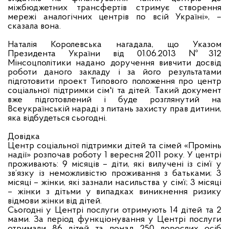
міжбюджетних трансфертів стримує створення
мережі аналогічних центрів по всій Україні», –
сказала вона.
Наталія Королевська нагадала, що Указом
Президента України від 01.06.2013 №312
Мінсоцполітики надано доручення вивчити досвід
роботи даного закладу і за його результатами
підготовити проект Типового положення про центр
соціальної підтримки сім'ї та дітей. Такий документ
вже підготовлений і буде розглянутий на
Всеукраїнській нараді з питань захисту прав дитини,
яка відбудеться сьогодні.
Довідка
Центр соціальної підтримки дітей та сімей «Промінь
надії» розпочав роботу 1 вересня 2011 року. У центрі
проживають: 9 місяців – діти, які вилучені із сім’ї у
зв’язку із неможливістю проживання з батьками; 3
місяці – жінки, які зазнали насильства у сім’ї; 3 місяці
– жінки з дітьми у випадках виникнення ризику
відмови жінки від дітей.
Сьогодні у Центрі послуги отримують 14 дітей та 2
мами. За період функціонування у Центрі послуги
отримали 86 дітей та понад 250 дорослих осіб