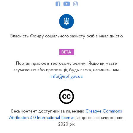
Структура Фонду
Територіальні відділення
Вінницьке відділення
Волинське відділення
Власність Фонду соціального захисту осіб з інвалідністю
Дніпропетровське відділення
Донецьке відділення
Житомирське відділення
Портал працює в тестовому режимі. Якщо ви маєте
Закарпатське відділення
зауваження або пропозиції, будь ласка, напишіть нам:
info@ispf.gov.ua
Запорізьке відділення
Івано-Франківське відділення
Київське міське відділення
Київське обласне відділення
Весь контент доступний за ліцензією
Creative Commons
Кіровоградське відділення
Attribution 4.0 International license
, якщо не зазначено інше.
Луганське відділення
2020 рік