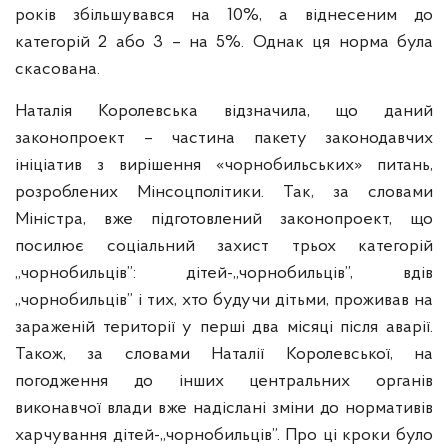
років збільшувався на 10%, а віднесеним до
категорій 2 або 3 – на 5%. Однак ця норма була
скасована.
Наталія Королевська відзначила, що даний
законопроект – частина пакету законодавчих
ініціатив з вирішення «чорнобильських» питань,
розроблених Мінсоцполітики. Так, за словами
Міністра, вже підготовлений законопроект, що
посилює соціальний захист трьох категорій
„чорнобильців”: дітей-„чорнобильців”, вдів
„чорнобильців” і тих, хто будучи дітьми, проживав на
зараженій території у перші два місяці після аварії.
Також, за словами Наталії Королевської, на
погодження до інших центральних органів
виконавчої влади вже надіслані зміни до нормативів
харчування дітей-„чорнобильців”. Про ці кроки було