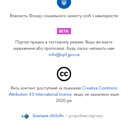
Вінницьке відділення
Волинське відділення
Власність Фонду соціального захисту осіб з інвалідністю
Дніпропетровське відділення
Донецьке відділення
Житомирське відділення
Портал працює в тестовому режимі. Якщо ви маєте
Закарпатське відділення
зауваження або пропозиції, будь ласка, напишіть нам:
info@ispf.gov.ua
Запорізьке відділення
Івано-Франківське відділення
Київське міське відділення
Київське обласне відділення
Весь контент доступний за ліцензією
Creative Commons
Кіровоградське відділення
Attribution 4.0 International license
, якщо не зазначено інше.
Луганське відділення
2020 рік
Львівське відділення
Компанія «KitSoft»
— розробник порталу
Миколаївське відділення
Одеське відділення