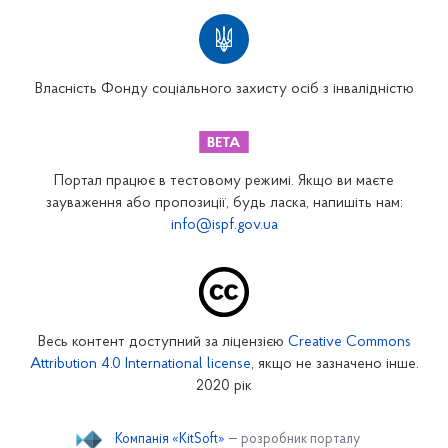
Територіальні відділення
Вінницьке відділення
Волинське відділення
Власність Фонду соціального захисту осіб з інвалідністю
Дніпропетровське відділення
Донецьке відділення
Житомирське відділення
Портал працює в тестовому режимі. Якщо ви маєте
Закарпатське відділення
зауваження або пропозиції, будь ласка, напишіть нам:
info@ispf.gov.ua
Запорізьке відділення
Івано-Франківське відділення
Київське міське відділення
Київське обласне відділення
Весь контент доступний за ліцензією
Creative Commons
Кіровоградське відділення
Attribution 4.0 International license
, якщо не зазначено інше.
Луганське відділення
2020 рік
Львівське відділення
Компанія «KitSoft»
— розробник порталу
Миколаївське відділення