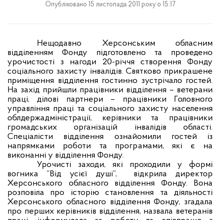
Опубліковано 15 листопада 2011 року о 15:17
Нещодавно Херсонським обласним
відділенням Фонду підготовлено та проведено
урочистості з нагоди 20-річчя створення Фонду
соціального захисту інвалідів. Святково прикрашене
приміщення відділення гостинно зустрічало гостей.
На захід прийшли працівники відділення – ветерани
праці, ділові партнери – працівники Головного
управління праці та соціального захисту населення
облдержадміністрації, керівники та працівники
громадських організацій інвалідів області.
Спеціалісти відділення ознайомили гостей із
напрямками роботи та програмами, які є на
виконанні у відділення Фонду.
Урочисті заходи, які проходили у формі
вогника “Від усієї душі”,
відкрила директор
Херсонського обласного відділення Фонду. Вона
розповіла про історію становлення та діяльності
Херсонського обласного відділення Фонду, згадала
про перших керівників відділення, назвала ветеранів