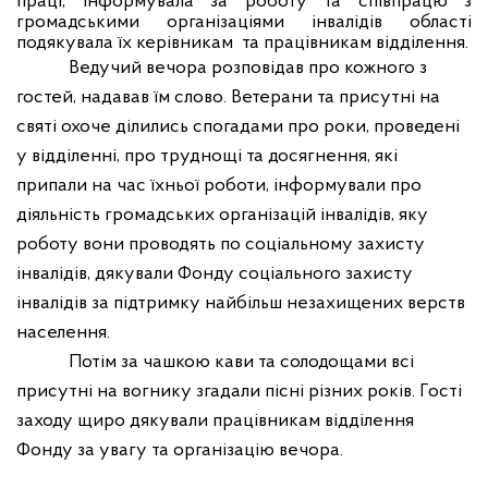
праці, інформувала за роботу та співпрацю з
громадськими організаціями інвалідів області
подякувала їх керівникам
та працівникам відділення.
Ведучий вечора розповідав про кожного з
гостей, надавав їм слово. Ветерани та присутні на
святі охоче ділились спогадами про роки, проведені
у відділенні, про труднощі та досягнення, які
припали на час їхньої роботи, інформували про
діяльність громадських організацій інвалідів, яку
роботу вони проводять по соціальному захисту
інвалідів, дякували Фонду соціального захисту
інвалідів за підтримку найбільш незахищених верств
населення.
Потім за чашкою кави та солодощами всі
присутні на вогнику згадали пісні різних років. Гості
заходу щиро дякували працівникам відділення
Фонду за увагу та організацію вечора.