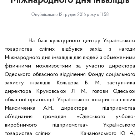
Міжнародного дня інвалідів
Опубліковано 12 грудня 2016 року о 11:58
На
базі
культурного
центру Українського
товариства сліпих
відбувся
захід
з нагоди
Міжнародного дня інвалідів для людей з обмеженими
фізичними можливостями за участю директора
Одеського обласного відділення Фонду соціального
захисту інвалідів Кольцова В. М., заступника
директора Круковської Л. М.,
голови Одеської
обласної організації
Українського товариства сліпих
Максименка А.Н.,
директора
підприємства
об’єднання громадян «Одеського учбово-
виробничого підприємства» Українського
товариства сліпих
Качановського Ю. А.,