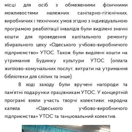
місці для осіб з обмеженими фізичними
можливостями належних санітарно-гігієнічних,
виробничих і технічних умов згідно з індивідуальною
програмою реабілітації інвалідів були виділені значні
кошти для проведення капітального ремонту
збирального цеху
«Одеського
учбово-виробничого
підприємство» УТОС. Також були виділені кошти на
утримання Будинку культури УТОС (оплата
житлово-комунальних послуг, витрати на утримання
бібліотеки для сліпих та інше).
В
ході заходу
були вручені нагороди
та
пам’ятні подарунки працівникам УТОС. У концертній
програмі взяли
участь творчі колективи:
народна
капела
«Одеського учбово-виробничого
підприємства»
УТОС та танцювальний колектив.