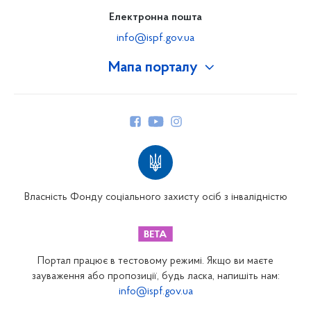
Електронна пошта
info@ispf.gov.ua
Мапа порталу
Про Фонд
Керівництво
Структура Фонду
Територіальні відділення
Вінницьке відділення
Волинське відділення
Власність Фонду соціального захисту осіб з інвалідністю
Дніпропетровське відділення
Донецьке відділення
Житомирське відділення
Портал працює в тестовому режимі. Якщо ви маєте
Закарпатське відділення
зауваження або пропозиції, будь ласка, напишіть нам:
info@ispf.gov.ua
Запорізьке відділення