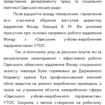
представник департаменту праці та соціальної
політики Одеської міської ради.
Після відкриття заходу головуючим
і привітання
всіх учасників зібрання виступив директор
відділення Фонду
Кольцов В. М.. Він розповів
присутнім про основні напрямки роботи відділення
Фонду з
«Одеським учбово-виробничим
підприємством»
УТОС.
Так, в поточному році за рахунок коштів, які за
результатами налагодженої і ефективної роботи
Одеського обласного відділення Фонду соціального
захисту інвалідів були спрямовані до Державного
бюджету країни, був профінансований значний
обсяг видатків на ремонт виробничих приміщень, а
також на утримання об’єктів невиробничої сфери
«Одеського учбово-виробничого підприємства»
УТОС. Зокрема, з метою створення на робочому