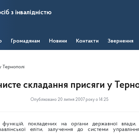
сіб з інвалідністю
о
Громадянам
Новини
Контакти
Звернення
у Тернополі
чисте складання присяги у Терно
Опубліковано 20 липня 2007 року о 14:25
 функцій, покладених на органи державної влади, 
авлінської еліти, залучення до системи управлінн