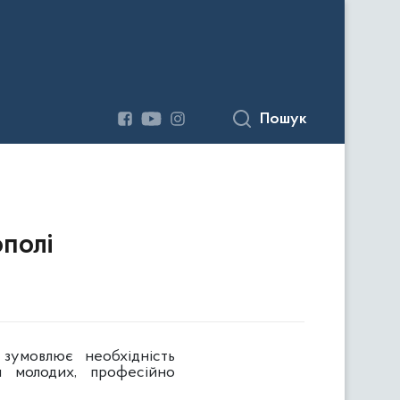
Пошук
полі
зумовлює необхідність
я молодих, професійно