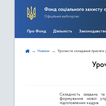
Фонд соціального захисту о
Офіційний вебпортал
Про Фонд
Діяльність
Законодавств
Новини
Урочисте складання присяги 
Уро
Складність завдань та
формування нової упр
підготовлених кадрів.