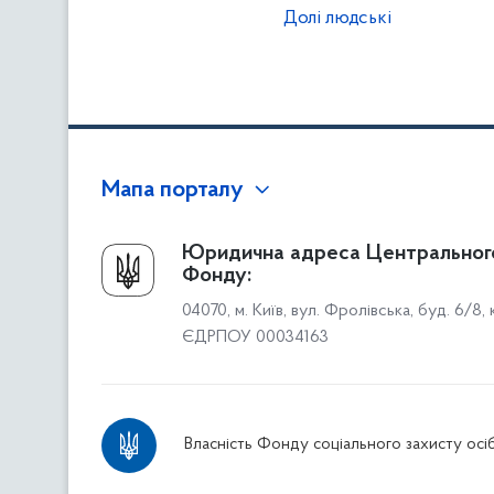
Долі людські
Мапа порталу
Про Фонд
Юридична адреса Центральног
Фонду:
Керівництво
04070, м. Київ, вул. Фролівська, буд. 6/8,
Структура Фонду
ЄДРПОУ 00034163
Територіальні відділення
Вінницьке відділення
Волинське відділення
Власність Фонду соціального захисту осіб
Дніпропетровське відділення
Донецьке відділення