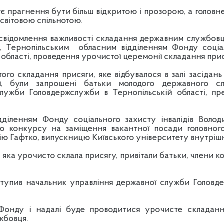
агнення бути більш відкритою і прозорою, а головне
світовою спільнотою.
млення важливості складання державним службовцем
, Тернопільським обласним відділенням Фонду соціаль
 області, проведення урочистої церемонії складання прис
о складання присяги, яке відбувалося в залі засідань
ії, були запрошені батьки молодого державного сл
служби Головдержслужби в Тернопільській області, пр
діленням Фонду соціального захисту інвалідів Воло
 конкурсу на заміщення вакантної посади головного
ію Гафтко, випускницю Київського університету внутрішн
ка урочисто склала присягу, привітали батьки, члени ко
тупив начальник управління державної служби Головде
Фонду і надалі буде проводитися урочисте складан
жбовця.