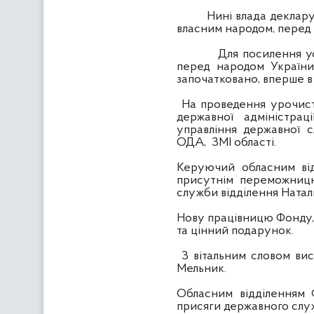
Нині влада декларує пр
власним народом, перед 
Для посилення усвідо
перед народом України
започатковано, вперше в
На проведення урочистог
державної адміністрац
управління державної 
ОДА, ЗМІ області.
Керуючий обласним від
присутнім переможницю
служби відділення Натал
Нову працівницю Фонду, я
та цінний подарунок.
З вітальним словом вис
Мельник.
Обласним відділенням 
присяги державного слу