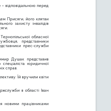
 – відповідальною перед
 Присяги, його клятви
ного захисту інвалідів
яги.
 Тернопільської обласної
ужбовця, представники
едставники прес-служби
димир Душак представив
 спеціаліста юридичної
іх справ.
лективу. Їй вручили квіти
ржслужби в області Іван
ня новими працівниками