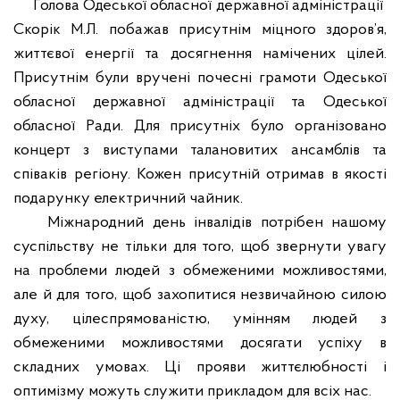
Голова Одеської обласної державної адміністрації
Скорік М.Л. побажав присутнім міцного здоров’я,
життєвої енергії та досягнення намічених цілей.
Присутнім були вручені почесні грамоти Одеської
обласної державної адміністрації та Одеської
обласної Ради. Для присутніх було організовано
концерт з виступами талановитих ансамблів та
співаків регіону. Кожен присутній отримав в якості
подарунку електричний чайник.
Міжнародний день інвалідів потрібен нашому
суспільству не тільки для того, щоб звернути увагу
на проблеми людей з обмеженими можливостями,
але й для того, щоб захопитися незвичайною силою
духу, цілеспрямованістю, умінням людей з
обмеженими можливостями досягати успіху в
складних умовах. Ці прояви життєлюбності і
оптимізму можуть служити прикладом для всіх нас.