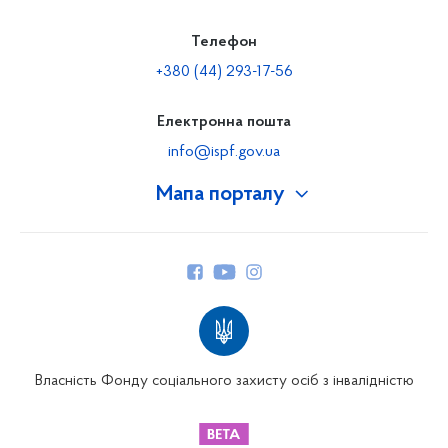
Телефон
+380 (44) 293-17-56
Електронна пошта
info@ispf.gov.ua
Мапа порталу
Про Фонд
Керівництво
Структура Фонду
Територіальні відділення
Вінницьке відділення
Волинське відділення
Власність Фонду соціального захисту осіб з інвалідністю
Дніпропетровське відділення
Донецьке відділення