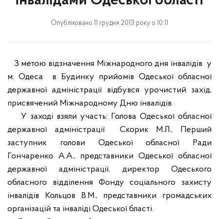
інвалідами Одеської області
Опубліковано 11 грудня 2013 року о 10:11
З метою відзначення Міжнародного дня інвалідів
у
м. Одеса
в Будинку прийомів Одеської обласної
державної адміністрації відбувся урочистий захід,
присвячений Міжнародному Дню інвалідів.
У заході взяли участь: Голова Одеської обласної
державної адміністрації
Скорик М.Л., Перший
заступник голови Одеської обласної Ради
Гончаренко А.А., представники Одеської обласної
державної адміністрації, директор Одеського
обласного відділення Фонду соціального захисту
інвалідів Кольцов В.М., представники громадських
організацій та інваліді Одеської бласті.