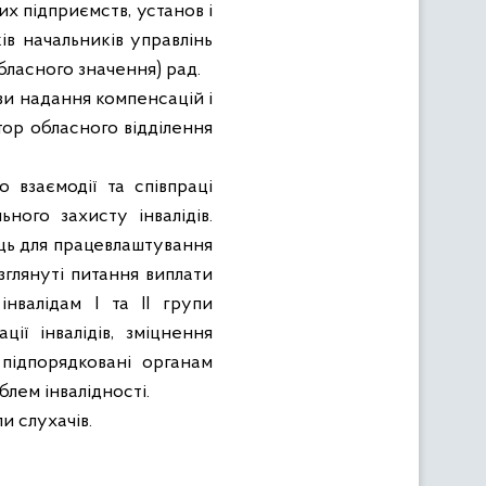
их підприємств, установ і
ів начальників управлінь
бласного значення) рад.
ви надання компенсацій і
тор обласного відділення
 взаємодії та співпраці
ного захисту інвалідів.
сць для працевлаштування
зглянуті питання виплати
інвалідам І та ІІ групи
ії інвалідів, зміцнення
і підпорядковані органам
лем інвалідності.
и слухачів.