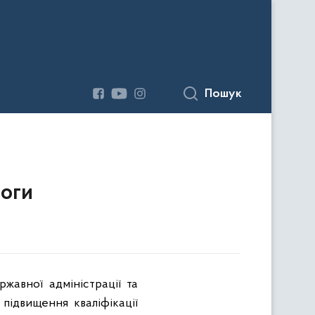
Пошук
моги
жавної адміністрації та
підвищення кваліфікації