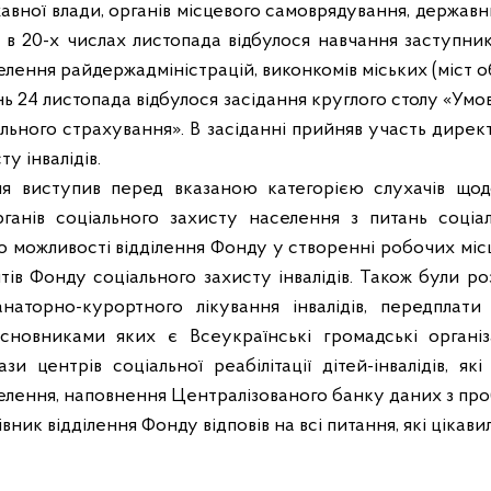
авної влади, органів місцевого самоврядування, державн
» в 20-х числах листопада відбулося навчання заступник
елення райдержадміністрацій, виконкомів міських (міст о
ь 24 листопада відбулося засідання круглого столу «Умо
льного страхування». В засіданні прийняв участь дирек
у інвалідів.
я виступив перед вказаною категорією слухачів щодо
ганів соціального захисту населення з питань соціаль
ро можливості відділення Фонду у створенні робочих мі
штів Фонду соціального захисту інвалідів. Також були ро
анаторно-курортного лікування інвалідів, передплати 
сновниками яких є Всеукраїнські громадські організац
ази центрів соціальної реабілітації дітей-інвалідів, як
елення, наповнення Централізованого банку даних з проб
ик відділення Фонду відповів на всі питання, які цікавил