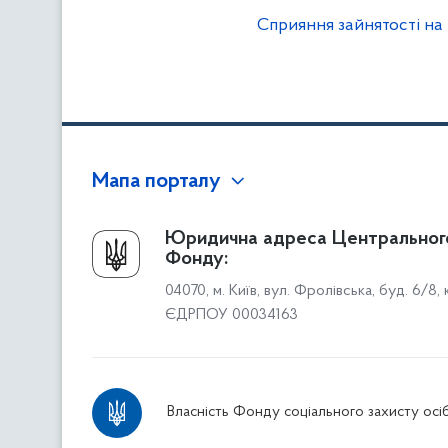
Сприяння зайнятості на
Мапа порталу
Про Фонд
Юридична адреса Центральног
Фонду:
Керівництво
04070, м. Київ, вул. Фролівська, буд. 6/8,
Структура Фонду
ЄДРПОУ 00034163
Територіальні відділення
Вінницьке відділення
Волинське відділення
Власність Фонду соціального захисту осіб
Дніпропетровське відділення
Донецьке відділення