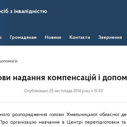
сіб з інвалідністю
о
Громадянам
Новини
Контакти
Звернення
 допомоги
ви надання компенсацій і допо
Опубліковано 25 листопада 2014 року о 15:43
ьного розпорядження голови Хмельницької обласної дер
Про організацію навчання в Центрі перепідготовки та 