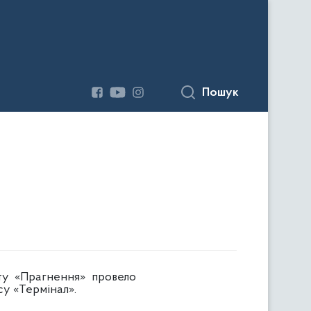
Пошук
ату «Прагнення» провело
су «Термінал».