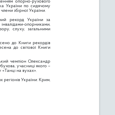
женням опорно-рухового
бка України по сидячому
 члени збірної України.
ний рекорд України за
 інвалідами-опорниками,
ору, слуху, загальними
есено до Книги рекордів
есена до світової Книги
ський чемпіон Олександр
Обухова, учасниці якого –
 «Танці на вухах».
х регіонів України: Крим,