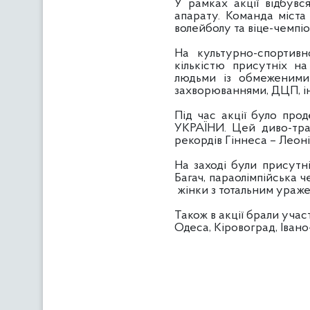
У рамках акції відбув
апарату. Команда міста
волейболу та віце-чемпіон
На культурно-спортивн
кількістю присутніх на
людьми із обмеженими 
захворюваннями, ДЦП, інва
Під час акції було про
УКРАЇНИ. Цей диво-тран
рекордів Гіннеса – Леон
На заході були присутн
Багач, параолімпійська ч
­ жінки з тотальним ураж
Також в акції брали учас
Одеса, Кіровоград, Івано-