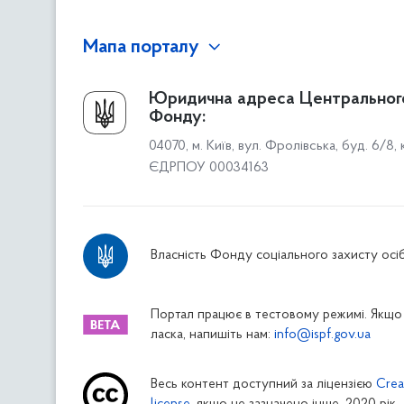
Мапа порталу
Про Фонд
Юридична адреса Центральног
Фонду:
Керівництво
04070, м. Київ, вул. Фролівська, буд. 6/8,
Структура Фонду
ЄДРПОУ 00034163
Територіальні відділення
Вінницьке відділення
Волинське відділення
Власність Фонду соціального захисту осіб
Дніпропетровське відділення
Донецьке відділення
Житомирське відділення
Портал працює в тестовому режимі. Якщо 
ласка, напишіть нам:
info@ispf.gov.ua
Закарпатське відділення
Запорізьке відділення
Весь контент доступний за ліцензією
Crea
Івано-Франківське відділення