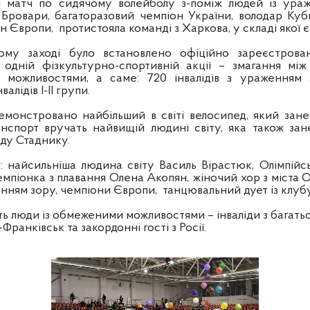
ся матч по сидячому волейболу з-поміж людей із ура
 Бровари,­ багаторазовий чемпіон України, володар Ку
 Європи, ­ протистояла команді з Харкова, у складі якої є
ому заході було встановлено офіційно зареєстрова
 одній фізкультурно-спортивній акції – змагання між
можливостями, а саме: 720 інвалідів з ураженням з
лідів І-ІІ групи.
демонстровано найбільший в світі велосипед, який зан
спорт вручать найвищій людині світу, яка також зан
іду Стаднику.
і: найсильніша людина світу Василь Вірастюк, Олімпій
емпіонка з плавання Олена Акопян, жіночий хор з міста 
енням зору, чемпіони Європи, ­ танцювальний дует із клубу
ть люди із обмеженими можливостями – інваліди з багатьо
Франківськ та закордонні гості з Росії.