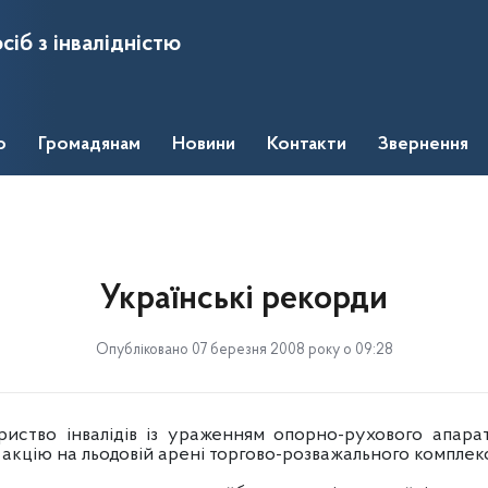
сіб з інвалідністю
о
Громадянам
Новини
Контакти
Звернення
Українські рекорди
Опубліковано 07 березня 2008 року о 09:28
риство інвалідів із ураженням опорно-рухового апар
акцію на льодовій арені торгово-розважального комплек